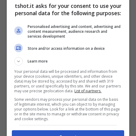
tshot.it asks for your consent to use your
personal data for the following purposes:
Chiuso da Rapinha e da Yamal,
Ansu Fati
dovrà cercarsi destinazione altrove: la
Personalised advertising and content, advertising and
content measurement, audience research and
Serie A, per lui, è un’occasione
vera e
services development
propria per giocare titolare e farsi trovare poi
Store and/or access information on a device
pronto per gli altissimi livelli del calcio
Learn more
europeo. Dalla Spagna, quest’oggi, hanno
Your personal data will be processed and information from
your device (cookies, unique identifiers, and other device
svelato la
possibile destinazione del
data) may be stored by, accessed by and shared with 319
partners, or used specifically by this site. We and our partners
calciatore
.
may use precise geolocation data.
List of partners.
Some vendors may process your personal data on the basis
of legitimate interest, which you can object to by managing
your options below. Look for a link at the bottom of this page
Calciomercato, Ansu Fati
or in the site menu to manage or withdraw consent in privacy
and cookie settings.
costa troppo: ma col