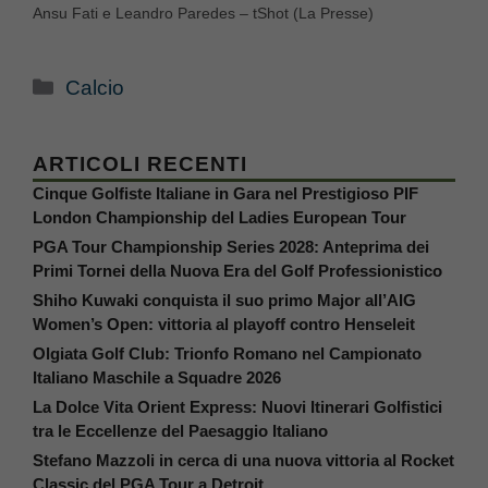
Ansu Fati e Leandro Paredes – tShot (La Presse)
Categorie
Calcio
ARTICOLI RECENTI
Cinque Golfiste Italiane in Gara nel Prestigioso PIF
London Championship del Ladies European Tour
PGA Tour Championship Series 2028: Anteprima dei
Primi Tornei della Nuova Era del Golf Professionistico
Shiho Kuwaki conquista il suo primo Major all’AIG
Women’s Open: vittoria al playoff contro Henseleit
Olgiata Golf Club: Trionfo Romano nel Campionato
Italiano Maschile a Squadre 2026
La Dolce Vita Orient Express: Nuovi Itinerari Golfistici
tra le Eccellenze del Paesaggio Italiano
Stefano Mazzoli in cerca di una nuova vittoria al Rocket
Classic del PGA Tour a Detroit