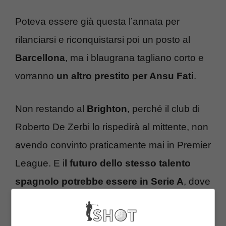
Poteva essere già questa l’annata per
rilanciarsi e riconquistarsi poi un posto al
Barcellona
, ma i blaugrana tagliano corto e
vorranno
un altro prestito per Ansu Fati
.
Non restando al
Brighton
, perché il club di
Roberto De Zerbi lo rispedirà al mittente, non
avendo convinto praticamente mai in Premier
League. E i
l futuro dello stesso talento
spagnolo potrebbe essere in Serie A
, dove
si rivedrà ancora il talento di quello che resta
un giovane calciatore dalle importanti qualità.