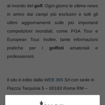
al mondo del
golf
. Ogni giorno le ultime news
in arrivo dai campi più esclusivi e tutti gli
ultimi aggiornamenti sulle più importanti
competizioni mondiali, come PGA Tour e
European Tour. Inoltre, tante informazioni
pratiche per i
golfisti
amatoriali e
professionisti.
Il sito è edito dalla
WEB 365
Srl con sede in
Piazza Tarquinia 5 – 00183 Roma RM –
P.Iva IT12279101005 –