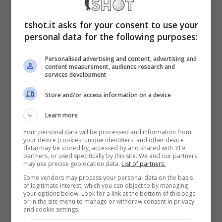
pubblicita@web365.it
tshot.it asks for your consent to use your
Siamo una dei principali player italiani nel
personal data for the following purposes:
settore della editoria online. Ci distinguiamo
Personalised advertising and content, advertising and
content measurement, audience research and
come uno dei più grandi gruppi indipendenti,
services development
dedicato a fornire informazioni,
Store and/or access information on a device
intrattenimento e cultura attraverso Internet.
Learn more
Your personal data will be processed and information from
Con una grande presenza nel settore, negli
your device (cookies, unique identifiers, and other device
data) may be stored by, accessed by and shared with 319
ultimi anni abbiamo ampliato il nostro
partners, or used specifically by this site. We and our partners
may use precise geolocation data.
List of partners.
pubblico attraverso una crescita
Some vendors may process your personal data on the basis
of legitimate interest, which you can object to by managing
esponenziale in vari argomenti, offrendo una
your options below. Look for a link at the bottom of this page
or in the site menu to manage or withdraw consent in privacy
varietà di contenuti rilevanti per ogni
and cookie settings.