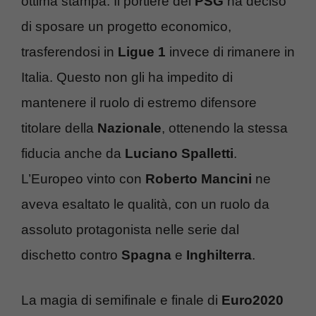
ottima stampa. Il portiere del
PSG
ha deciso
di sposare un progetto economico,
trasferendosi in
Ligue 1
invece di rimanere in
Italia. Questo non gli ha impedito di
mantenere il ruolo di estremo difensore
titolare della
Nazionale
, ottenendo la stessa
fiducia anche da
Luciano Spalletti
.
L’Europeo vinto con
Roberto Mancini
ne
aveva esaltato le qualità, con un ruolo da
assoluto protagonista nelle serie dal
dischetto contro
Spagna
e
Inghilterra
.
La magia di semifinale e finale di
Euro2020