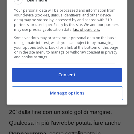
Learn more
criticato: non è piaciuta la
Your personal data will be processed and information from
your device (cookies, unique identifiers, and other device
data) may be stored by, accessed by and shared with 319
prestazione contro la
partners, or used specifically by this site. We and our partners
may use precise geolocation data.
List of partners.
Macedonia del Nord
Some vendors may process your personal data on the basis
of legitimate interest, which you can object to by managing
your options below. Look for a link at the bottom of this page
or in the site menu to manage or withdraw consent in privacy
and cookie settings.
In particolar modo il secondo gol subito da
Atanasov
, nella sfida di venerdì sera
Consent
all’Olimpico
, non è piaciuto a gran parte
della critica.
L’Italia di Spalletti
aveva
Manage options
dominato il primo tempo ma si è ritrovata a
20′ dalla fine con un solo gol di margine.
Qualcosa in più l’avrebbe potuta fare anche
Donnarumma
, come sottolineato in