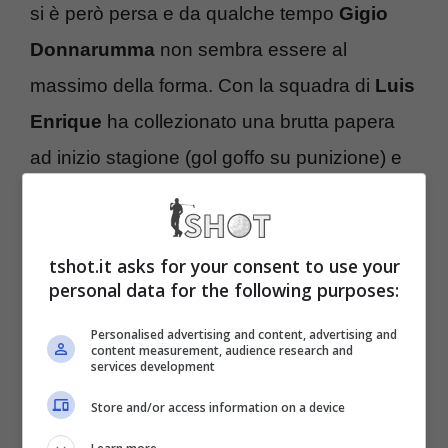
si è però persa e da qualche tempo
Gigio
Donnarumma
non sembra essere al
massimo della forma. Con la squadra di
Luis
Enrique
ha collezionato una brutta papera
ad inizio stagione (gol goffo su punizione) e
qualcuno anche in
Francia
ha iniziato a
prenderlo di mira. L’oasi azzurra per il
tshot.it asks for your consent to use your
momento è altrettanto in bilico e contro la
personal data for the following purposes:
Macedonia del Nord
il numero 1 classe ’99
Personalised advertising and content, advertising and
ha dato modo ai suoi detrattori di scrivere un
content measurement, audience research and
services development
nuovo capitolo delle polemiche.
Store and/or access information on a device
Italia, Donnarumma ancora