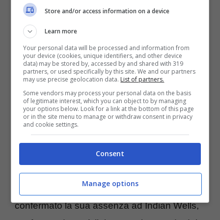
Store and/or access information on a device
fatta, rinunciando successivamente anche
allo Slam di Melbourne e ai successivi
Learn more
appuntamenti
, fino a scollinare a marzo.
Your personal data will be processed and information from
your device (cookies, unique identifiers, and other device
data) may be stored by, accessed by and shared with 319
partners, or used specifically by this site. We and our partners
Berrettini, crollo verticale
may use precise geolocation data.
List of partners.
Some vendors may process your personal data on the basis
of legitimate interest, which you can object to by managing
nel ranking
your options below. Look for a link at the bottom of this page
or in the site menu to manage or withdraw consent in privacy
and cookie settings.
Dopo aver finalmente annunciato, in via
ufficiale, il rientro alle competizioni al
Consent
Challenger 175 di Phoenix, che prenderà il
Manage options
via il prossimo 12 marzo, Matteo ha
confermato la sua assenza ad Indian Wells,