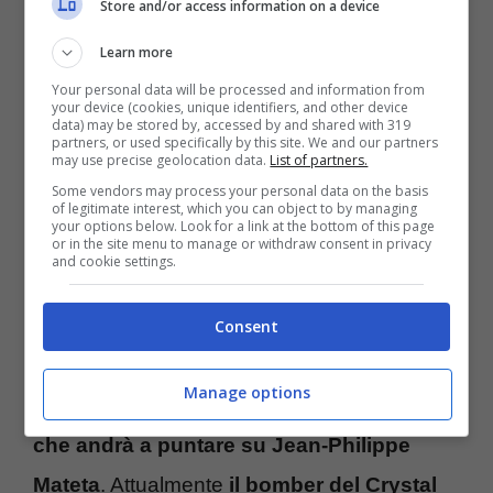
Store and/or access information on a device
maggiore “freschezza” e qualità differenti. Si
tratta del
colpo di calciomercato che la
Learn more
Your personal data will be processed and information from
Roma sta tentando di portare verso la
your device (cookies, unique identifiers, and other device
data) may be stored by, accessed by and shared with 319
chiusura e che porta al nuovo attaccante
,
partners, or used specifically by this site. We and our partners
may use precise geolocation data.
List of partners.
in arrivo proprio dalla Premier League,
Some vendors may process your personal data on the basis
of legitimate interest, which you can object to by managing
precisamente dal Crystal Palace.
your options below. Look for a link at the bottom of this page
or in the site menu to manage or withdraw consent in privacy
and cookie settings.
Mercato Serie A: Mateta è la
Consent
scelta per l’attacco
Manage options
Scelta fatta in attacco da parte del club,
che andrà a puntare su Jean-Philippe
Mateta
. Attualmente
il bomber del Crystal