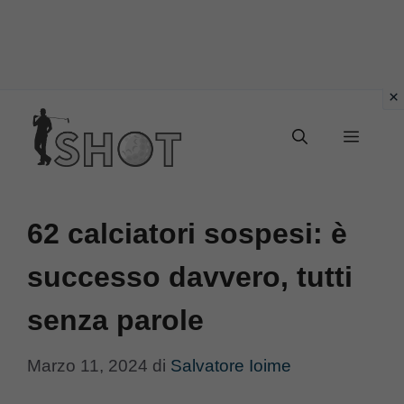
Vai
Menu
al
contenuto
62 calciatori sospesi: è
successo davvero, tutti
senza parole
Marzo 11, 2024
di
Salvatore Ioime