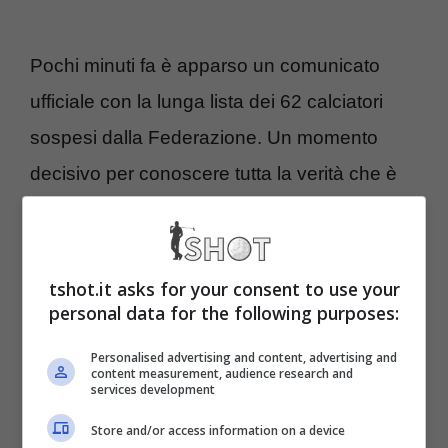
Pochi minuti fa è apparso un comunicato
ufficiale con la lunga lista dei 62 calciatori
sospesi dalla Federazione. Un momento
decisivo per conoscere tutta la verità che è
balzato alle cronache nelle ultime ore. La
notizia si è diffusa rapidamente sui social
mettendo in risalto una situazione davvero
tshot.it asks for your consent to use your
personal data for the following purposes:
terribile.
Personalised advertising and content, advertising and
content measurement, audience research and
62 calciatori sospesi: la
services development
verità a galla, cosa succede
Store and/or access information on a device