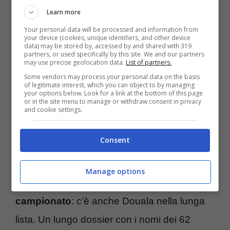
Learn more
Ecco tutta la ricostruzione della vicenda con
Your personal data will be processed and information from
your device (cookies, unique identifiers, and other device
tutto quello che è successo nelle ultime ore.
data) may be stored by, accessed by and shared with 319
partners, or used specifically by this site. We and our partners
may use precise geolocation data.
List of partners.
Some vendors may process your personal data on the basis
of legitimate interest, which you can object to by managing
your options below. Look for a link at the bottom of this page
or in the site menu to manage or withdraw consent in privacy
Non finiscono gli scandali nel mondo del
and cookie settings.
calcio africano.
La Federazione del
Consent
Camerun ha dovuto fermare 62 calciatori
per doppia identità e non potranno
Manage options
scendere in campo nella fase finale del
campionato
: c’è anche Douala nella lunga
lista. Un lungo dossier con i nomi dei 62