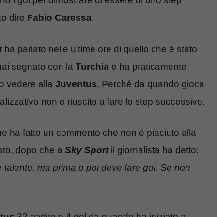
no i gol per dimostrare di essere di uno step
to dire
Fabio Caressa
.
t
ha parlato nelle ultime ore di quello che è stato
ai segnato con la
Turchia
e ha praticamente
to vedere alla
Juventus
. Perché da quando gioca
alizzativo non è riuscito a fare lo step successivo.
e ha fatto un commento che non è piaciuto alla
sto, dopo che a
Sky Sport
il giornalista ha detto:
 talento, ma prima o poi deve fare gol. Se non
tus
32 partite e 4 gol da quando ha iniziato a