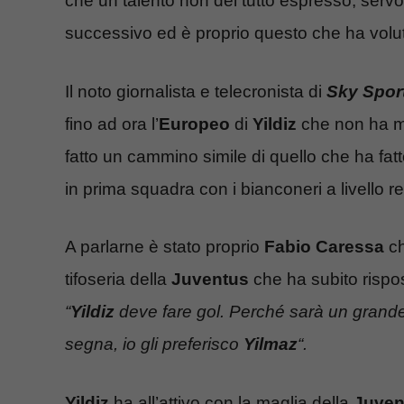
che un talento non del tutto espresso, servo
successivo ed è proprio questo che ha volu
Il noto giornalista e telecronista di
Sky Spor
fino ad ora l’
Europeo
di
Yildiz
che non ha m
fatto un cammino simile di quello che ha fat
in prima squadra con i bianconeri a livello re
A parlarne è stato proprio
Fabio Caressa
ch
tifoseria della
Juventus
che ha subito rispo
“
Yildiz
deve fare gol. Perché sarà un grande
segna, io gli preferisco
Yilmaz
“.
Yildiz
ha all’attivo con la maglia della
Juven