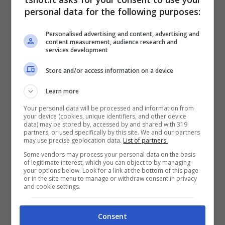
personal data for the following purposes:
possano fare al caso della formazione
emiliana
, che come detto non ha alcuna
Personalised advertising and content, advertising and
content measurement, audience research and
services development
intenzione di fermarsi a questa stagione,
anzi, vuole andare migliorando per affermarsi
Store and/or access information on a device
come una delle migliori realtà italiane
Learn more
seguendo il modello Atalanta. Per questo
Your personal data will be processed and information from
your device (cookies, unique identifiers, and other device
motivo
la scelta dell’allenatore è cruciale,
data) may be stored by, accessed by and shared with 319
partners, or used specifically by this site. We and our partners
may use precise geolocation data.
List of partners.
ed il Bologna non ha alcuna intenzione di
Some vendors may process your personal data on the basis
sbagliarla.
of legitimate interest, which you can object to by managing
your options below. Look for a link at the bottom of this page
or in the site menu to manage or withdraw consent in privacy
and cookie settings.
Consapevoli di ciò,
Joe Saputo
e
Giovanni
Sartori
presto si incontreranno per prendere
Consent