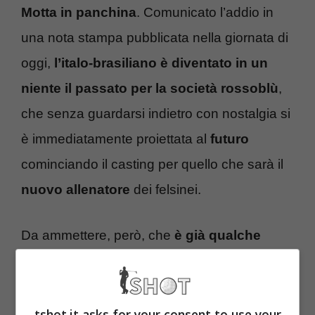
Motta in panchina
. Comunicato l’addio in
una nota stampa pubblicata nella giornata di
oggi,
l’italo-brasiliano è diventato in un
niente il passato per la società rossoblù
,
che senza guardarsi indietro con nostalgia si
è immediatamente proiettata al
futuro
cominciando il casting per quello che sarà il
nuovo allenatore
dei felsinei.
Da ammettere, però, che
è già qualche
mese che dal quartier generale della
dirigenza del Bologna starebbero
uscendo fuori i nomi di alcuni profili che
tshot.it asks for your consent to use your