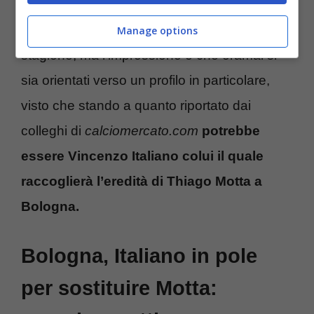
una decisione definitiva così da poter iniziare
anche a programmare anche la prossima
Manage options
stagione, ma l’impressione è che oramai si
sia orientati verso un profilo in particolare,
visto che stando a quanto riportato dai
colleghi di
calciomercato.com
potrebbe
essere Vincenzo Italiano colui il quale
raccoglierà l’eredità di Thiago Motta a
Bologna.
Bologna, Italiano in pole
per sostituire Motta: