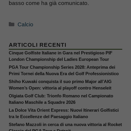
basso come ha già comunicato.
Categorie
Calcio
ARTICOLI RECENTI
Cinque Golfiste Italiane in Gara nel Prestigioso PIF
London Championship del Ladies European Tour
PGA Tour Championship Series 2028: Anteprima dei
Primi Tornei della Nuova Era del Golf Professionistico
Shiho Kuwaki conquista il suo primo Major all’AIG
Women’s Open: vittoria al playoff contro Henseleit
Olgiata Golf Club: Trionfo Romano nel Campionato
Italiano Maschile a Squadre 2026
La Dolce Vita Orient Express: Nuovi Itinerari Golfistici
tra le Eccellenze del Paesaggio Italiano
Stefano Mazzoli in cerca di una nuova vittoria al Rocket
Classic del PGA Tour a Detroit