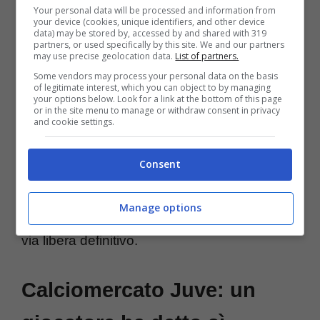
Your personal data will be processed and information from
campionato di
Serie A
visto che ci ha giocato
your device (cookies, unique identifiers, and other device
data) may be stored by, accessed by and shared with 319
per anni. Attenzione ora alla svola a sorpresa
partners, or used specifically by this site. We and our partners
may use precise geolocation data.
List of partners.
che può essere arrivata per sbloccare
Some vendors may process your personal data on the basis
of legitimate interest, which you can object to by managing
l’affare.
your options below. Look for a link at the bottom of this page
or in the site menu to manage or withdraw consent in privacy
and cookie settings.
Perché il giocatore vuole a tutti i costi la
maglia della
Juve
l’ha anche dimostrato con
Consent
un segnale decisivo per andare a firmare con
Manage options
la società bianconera appena arriverà poi il
via libera definitivo.
Calciomercato Juve: un