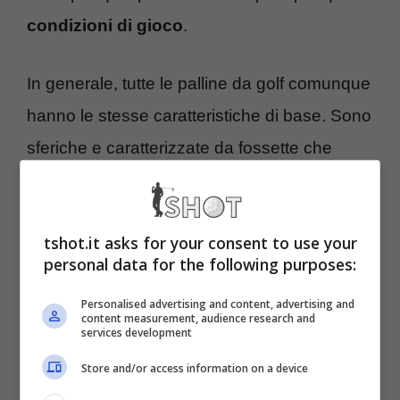
condizioni di gioco
.
In generale, tutte le palline da golf comunque
hanno le stesse caratteristiche di base. Sono
sferiche e caratterizzate da fossette che
riempiono tutta la superficie
, o quasi.
Presentano una forma esagonale oppure
tshot.it asks for your consent to use your
pentagonale, in base alla soluzione
personal data for the following purposes:
aerodinamica scelta del produttore: un
Personalised advertising and content, advertising and
motivo legato al loro volo e quindi ad una
content measurement, audience research and
services development
maggiore penetrazione nell’aria.
Store and/or access information on a device