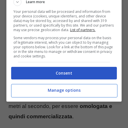
Come scegliere le migliori
Learn more
Your personal data will be processed and information from
palline da golf: tutti i
your device (cookies, unique identifiers, and other device
data) may be stored by, accessed by and shared with 319
consigli utili per l’acquisto
partners, or used specifically by this site. We and our partners
may use precise geolocation data.
List of partners.
Some vendors may process your personal data on the basis
of legitimate interest, which you can object to by managing
Quanto pesa una pallina da golf per essere
your options below. Look for a link at the bottom of this page
or in the site menu to manage or withdraw consent in privacy
considerata regolare? C’è una
misura
and cookie settings.
codificata
che impone un peso massimo di
Consent
45,93 grammi, per un diametro non inferiore
a 4,26 centimetri. E durante il suo volo non
Manage options
può comunque superare una velocità di 75
metri al secondo, per essere
omologata e
quindi commercializzata
.