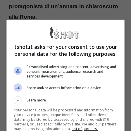
protagonista di un’annata in chiaroscuro
alla Roma
.
Il belga, giunto nella capitale lo scorso 30
agosto in prestito, ha sì collezionato 20 reti in
tshot.it asks for your consent to use your
personal data for the following purposes:
46 gare complessive ma nelle sfide decisive
è spesso mancato. Prestazioni altalenanti
Personalised advertising and content, advertising and
content measurement, audience research and
services development
che, salvo sorprese,
porteranno alla
mancata conferma in giallorosso
e al suo
Store and/or access information on a device
ritorno al Chelsea che, però, non ha alcuna
Learn more
intenzione di puntare su di lui. Le strade del
Your personal data will be processed and information from
your device (cookies, unique identifiers, and other device
31enne e dei Blues si separeranno quindi
data) may be stored by, accessed by and shared with 319
partners, or used specifically by this site. We and our partners
may use precise geolocation data.
List of partners.
ancora una volta, con gli inglesi disposti a