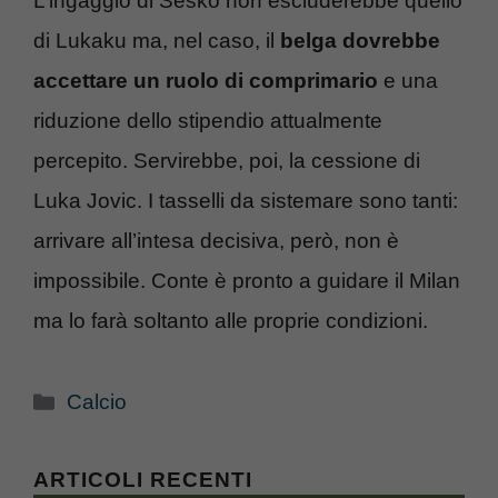
L’ingaggio di Sesko non escluderebbe quello
di Lukaku ma, nel caso, il
belga dovrebbe
accettare un ruolo di comprimario
e una
riduzione dello stipendio attualmente
percepito. Servirebbe, poi, la cessione di
Luka Jovic. I tasselli da sistemare sono tanti:
arrivare all’intesa decisiva, però, non è
impossibile. Conte è pronto a guidare il Milan
ma lo farà soltanto alle proprie condizioni.
Categorie
Calcio
ARTICOLI RECENTI