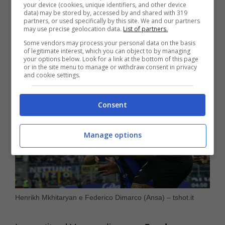
your device (cookies, unique identifiers, and other device
data) may be stored by, accessed by and shared with 319
notare per il suo mancino chirurgico e per la
partners, or used specifically by this site. We and our partners
may use precise geolocation data.
List of partners.
sua corsa nella stagione 2020-2021.
Some vendors may process your personal data on the basis
of legitimate interest, which you can object to by managing
your options below. Look for a link at the bottom of this page
or in the site menu to manage or withdraw consent in privacy
and cookie settings.
Consent
Manage options
Henrikh Mkhitaryan e Federico Dimarco (Ansa) – tshot.it