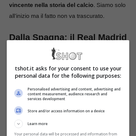
vincente nella storia del calcio
. Siamo solo
all’inizio ma il fatto non va trascurato.
Dalla Spagna: il Real Madrid
su Dimarco
tshot.it asks for your consent to use your
Federico Dimarco è un calciatore ancora
personal data for the following purposes:
relativamente giovane,
festeggerà 26 anni il
Personalised advertising and content, advertising and
prossimo 10 novembre
, soprattutto ha una
content measurement, audience research and
services development
caratteristica che lo identifica da anni. Da
Store and/or access information on a device
quando è entrato nel calcio dei grandi,
Learn more
l’esterno milanese non ha mai smesso di
Your personal data will be processed and information from
crescere. Vivaio del prodotto interista, si fa