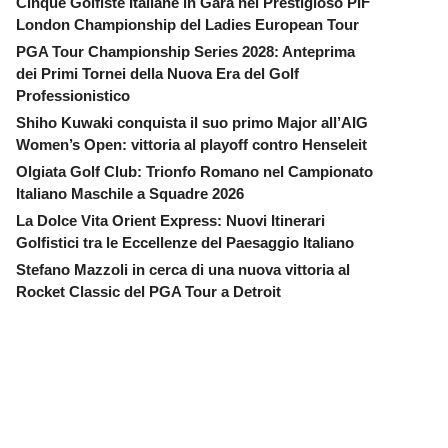
Cinque Golfiste Italiane in Gara nel Prestigioso PIF
London Championship del Ladies European Tour
PGA Tour Championship Series 2028: Anteprima
dei Primi Tornei della Nuova Era del Golf
Professionistico
Shiho Kuwaki conquista il suo primo Major all’AIG
Women’s Open: vittoria al playoff contro Henseleit
Olgiata Golf Club: Trionfo Romano nel Campionato
Italiano Maschile a Squadre 2026
La Dolce Vita Orient Express: Nuovi Itinerari
Golfistici tra le Eccellenze del Paesaggio Italiano
Stefano Mazzoli in cerca di una nuova vittoria al
Rocket Classic del PGA Tour a Detroit