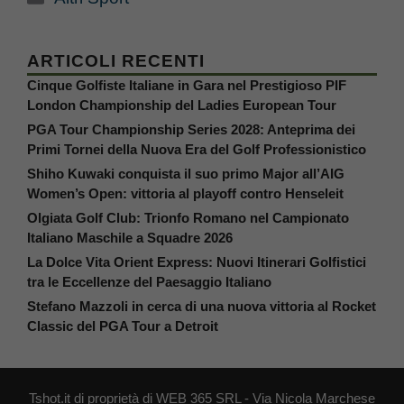
ARTICOLI RECENTI
Cinque Golfiste Italiane in Gara nel Prestigioso PIF
London Championship del Ladies European Tour
PGA Tour Championship Series 2028: Anteprima dei
Primi Tornei della Nuova Era del Golf Professionistico
Shiho Kuwaki conquista il suo primo Major all’AIG
Women’s Open: vittoria al playoff contro Henseleit
Olgiata Golf Club: Trionfo Romano nel Campionato
Italiano Maschile a Squadre 2026
La Dolce Vita Orient Express: Nuovi Itinerari Golfistici
tra le Eccellenze del Paesaggio Italiano
Stefano Mazzoli in cerca di una nuova vittoria al Rocket
Classic del PGA Tour a Detroit
Tshot.it di proprietà di WEB 365 SRL - Via Nicola Marchese