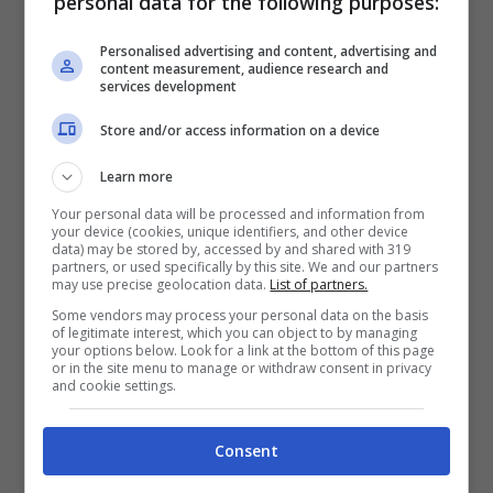
personal data for the following purposes:
Personalised advertising and content, advertising and
Critiche a Djokovic: è
content measurement, audience research and
services development
bufera!
Store and/or access information on a device
Learn more
L’annata del numero 1 al mondo è stata
Your personal data will be processed and information from
pressoché perfetta:
7 titolo conquistati di
your device (cookies, unique identifiers, and other device
data) may be stored by, accessed by and shared with 319
cui tre slam e la conquista delle Atp
partners, or used specifically by this site. We and our partners
may use precise geolocation data.
List of partners.
Finals
. La sola sconfitta in finale a
Some vendors may process your personal data on the basis
of legitimate interest, which you can object to by managing
Wimbledon
contro
Alcaraz
gli ha negato
your options below. Look for a link at the bottom of this page
or in the site menu to manage or withdraw consent in privacy
ancora una volta il sogno di poter
and cookie settings.
conquistare il tanto inseguito Grande Slam.
Consent
Ma quello che fa discutere maggiormente in