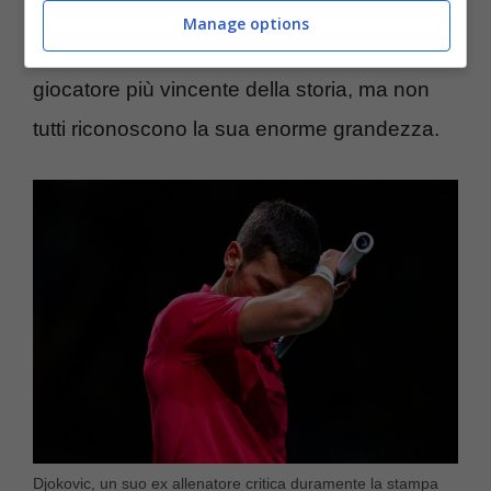
questo periodo è come viene visto dai tifosi e
Manage options
dalla stampa il serbo. E’ insindacabilmente il
giocatore più vincente della storia, ma non
tutti riconoscono la sua enorme grandezza.
Djokovic, un suo ex allenatore critica duramente la stampa