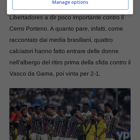
Manage options
pochi giorni da una partita di Copa
Libertadores a dir poco importante contro il
Cerro Porteno. A quanto pare, infatti, come
raccontato dai media brasiliani, quattro
calciatori hanno fatto entrare delle donne
nell’albergo del ritiro prima della sfida contro il
Vasco da Gama, poi vinta per 2-1.