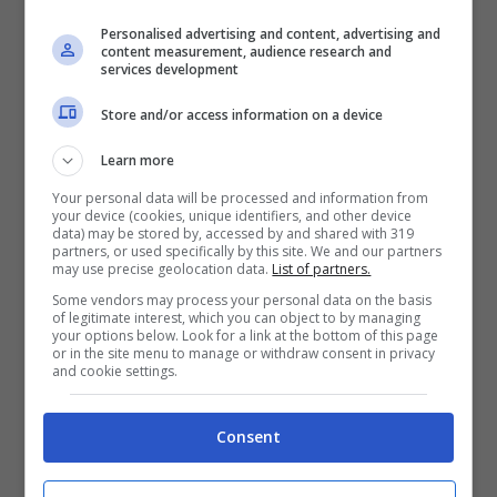
inaccettabile il
Personalised advertising and content, advertising and
content measurement, audience research and
comportamento
services development
Store and/or access information on a device
Davanti ad una violazione di questa natura,
Learn more
l’imbarazzo non può dilagare per un club,
Your personal data will be processed and information from
che deve fronteggiare una situazione
your device (cookies, unique identifiers, and other device
data) may be stored by, accessed by and shared with 319
sicuramente fastidiosa. Soprattutto nel
partners, or used specifically by this site. We and our partners
may use precise geolocation data.
List of partners.
momento in cui essa si verifica, con delle
Some vendors may process your personal data on the basis
of legitimate interest, which you can object to by managing
prove, prima di una partita a dir poco molto
your options below. Look for a link at the bottom of this page
or in the site menu to manage or withdraw consent in privacy
importante.
and cookie settings.
Consent
L’episodio in questione è accaduto nel ritiro
del Fluminense ed il caso è scoppiato a