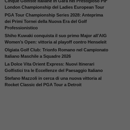
Cinque Golfiste Italiane in Gara nel Prestigioso PIF
London Championship del Ladies European Tour
PGA Tour Championship Series 2028: Anteprima
dei Primi Tornei della Nuova Era del Golf
Professionistico
Shiho Kuwaki conquista il suo primo Major all’AIG
Women’s Open: vittoria al playoff contro Henseleit
Olgiata Golf Club: Trionfo Romano nel Campionato
Italiano Maschile a Squadre 2026
La Dolce Vita Orient Express: Nuovi Itinerari
Golfistici tra le Eccellenze del Paesaggio Italiano
Stefano Mazzoli in cerca di una nuova vittoria al
Rocket Classic del PGA Tour a Detroit