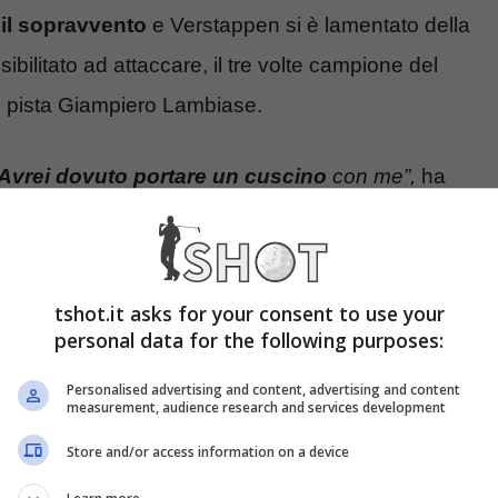
 il sopravvento
e Verstappen si è lamentato della
bilitato ad attaccare, il tre volte campione del
i pista Giampiero Lambiase.
Avrei dovuto portare un cuscino
con me”,
ha
taccare in nessun modo il pilota della Mercedes.
ione totale: oltre al ritiro di Perez, per la Red
rché la Ferrari e soprattutto Charles Leclerc non
tshot.it asks for your consent to use your
dendo una piega davvero entusiasmante per i tifosi
personal data for the following purposes:
Personalised advertising and content, advertising and content
measurement, audience research and services development
Store and/or access information on a device