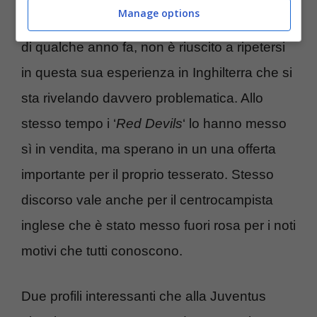
Manage options
portante ed importante dell’Ajax dei miracoli
di qualche anno fa, non è riuscito a ripetersi
in questa sua esperienza in Inghilterra che si
sta rivelando davvero problematica. Allo
stesso tempo i ‘
Red Devils
‘ lo hanno messo
sì in vendita, ma sperano in un una offerta
importante per il proprio tesserato. Stesso
discorso vale anche per il centrocampista
inglese che è stato messo fuori rosa per i noti
motivi che tutti conoscono.
Due profili interessanti che alla Juventus