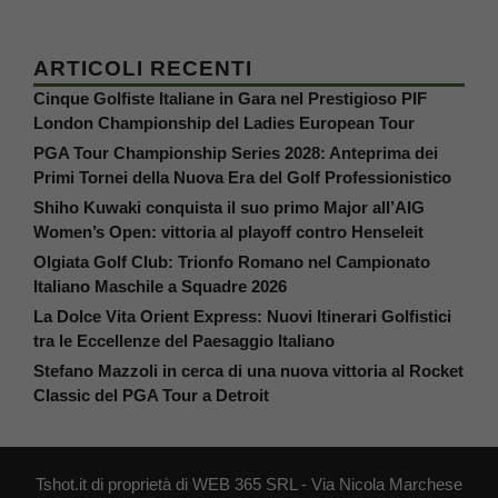
ARTICOLI RECENTI
Cinque Golfiste Italiane in Gara nel Prestigioso PIF
London Championship del Ladies European Tour
PGA Tour Championship Series 2028: Anteprima dei
Primi Tornei della Nuova Era del Golf Professionistico
Shiho Kuwaki conquista il suo primo Major all’AIG
Women’s Open: vittoria al playoff contro Henseleit
Olgiata Golf Club: Trionfo Romano nel Campionato
Italiano Maschile a Squadre 2026
La Dolce Vita Orient Express: Nuovi Itinerari Golfistici
tra le Eccellenze del Paesaggio Italiano
Stefano Mazzoli in cerca di una nuova vittoria al Rocket
Classic del PGA Tour a Detroit
Tshot.it di proprietà di WEB 365 SRL - Via Nicola Marchese