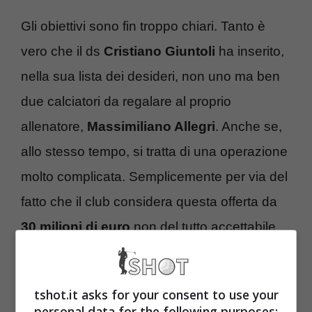
Gli obiettivi sono fin troppo chiari. Tanto è
vero che il ds
Cristiano Giuntoli
ha inserito,
nella sua lista dei desideri, non uno ma ben
due calciatori da regalare al proprio
allenatore,
Massimiliano Allegri
. Anche se,
allo stesso tempo, si tratta di una operazione
molto complicata. Semplicemente per via del
fatto che il club considera questa offerta da
30 milioni di euro
non del tutto accettabile.
Juventus, offerta per il
tshot.it asks for your consent to use your
doppio colpo: il club rifiuta
personal data for the following purposes: