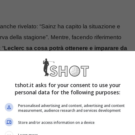
nche rivelato: “Sainz ha capito la situazione e
urva della stagione”. Mentre, facendo riferimento
 “
Leclerc sa cosa potrà ottenere e imparare da
vede più che altro come un’opportunità”.
tshot.it asks for your consent to use your
personal data for the following purposes:
Personalised advertising and content, advertising and content
measurement, audience research and services development
Store and/or access information on a device