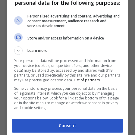
personal data for the following purposes:
Personalised advertising and content, advertising and
Hanno detto sì: scambio da
content measurement, audience research and
services development
60 milioni per la Juve
Store and/or access information on a device
L’olandese è cresciuto tantissimo in maglia
Learn more
Your personal data will be processed and information from
orobica e oggi è probabilmente il
your device (cookies, unique identifiers, and other device
data) may be stored by, accessed by and shared with 319
centrocampista più forte e decisivo del
partners, or used specifically by this site. We and our partners
may use precise geolocation data.
List of partners.
campionato. Dopo la vittoria dell’Europa
Some vendors may process your personal data on the basis
of legitimate interest, which you can object to by managing
League e la qualificazione in Champions,
your options below. Look for a link at the bottom of this page
or in the site menu to manage or withdraw consent in privacy
sarà
molto
più
difficile
strapparlo
and cookie settings.
all’Atalanta
. Il giocatore a Bergamo sta bene
Consent
e i Percassi hanno fatto sapere che non è in