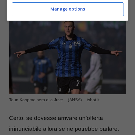
vendita.
Manage options
Teun Koopmeiners alla Juve – (ANSA) – tshot.it
Certo, se dovesse arrivare un’offerta
irrinunciabile allora se ne potrebbe parlare.