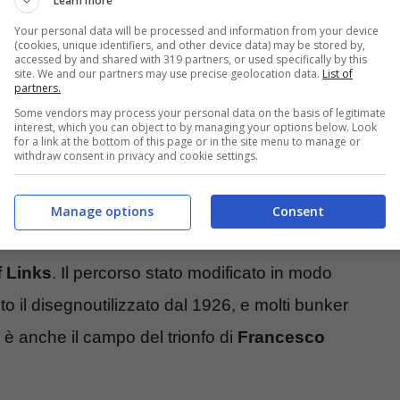
Learn more
’estero: Scozia, Irlanda e
Your personal data will be processed and information from your device
(cookies, unique identifiers, and other device data) may be stored by,
 storia
accessed by and shared with 319 partners, or used specifically by this
site. We and our partners may use precise geolocation data.
List of
partners.
Some vendors may process your personal data on the basis of legitimate
l
Royal Dornoch
, nel profondo nord della Svozia
interest, which you can object to by managing your options below. Look
for a link at the bottom of this page or in the site menu to manage or
selvaggio e spettacolare come solo i links
withdraw consent in privacy and cookie settings.
ti green costruiti su altipiani naturali rialzati. E
Manage options
Consent
i famosi nel mondo, anche negli Stati Uniti
.
f Links
. Il percorso stato modificato in modo
 il disegnoutilizzato dal 1926, e molti bunker
o è anche il campo del trionfo di
Francesco