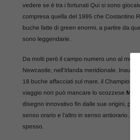
vedere se è tra i fortunati Qui si sono gioc
compresa quella del 1995 che Costantino Ro
buche fatte di green enormi, a partire da que
sono leggendarie.
Da molti però il campo numero uno al mondo
Newcastle, nell’Irlanda meridionale. Inaugu
18 buche affacciati sul mare, il Championshi
viaggio non può mancare lo scozzese
Muirf
disegno innovativo fin dalle sue origini, per
senso orario e l’altro in senso antiorario. Q
spesso.