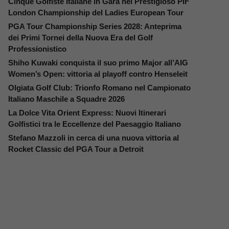
Cinque Golfiste Italiane in Gara nel Prestigioso PIF
London Championship del Ladies European Tour
PGA Tour Championship Series 2028: Anteprima
dei Primi Tornei della Nuova Era del Golf
Professionistico
Shiho Kuwaki conquista il suo primo Major all’AIG
Women’s Open: vittoria al playoff contro Henseleit
Olgiata Golf Club: Trionfo Romano nel Campionato
Italiano Maschile a Squadre 2026
La Dolce Vita Orient Express: Nuovi Itinerari
Golfistici tra le Eccellenze del Paesaggio Italiano
Stefano Mazzoli in cerca di una nuova vittoria al
Rocket Classic del PGA Tour a Detroit