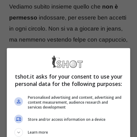
Vediamo subito insieme quello che
non è
permesso
indossare, per essere ben accetti
in ogni circolo. Non si va a giocare in jeans,
ma nemmeno vestendo felpe con cappuccio,
tute da ginnastica, pantaloncini corti e
canotte. Nemmeno con sandali o ciabatte,
assolutamente poco adatti
tshot.it asks for your consent to use your
personal data for the following purposes:
Al contrario, lasciando assolutamente libera
Personalised advertising and content, advertising and
content measurement, audience research and
la scelta di misure e colori, un
services development
abbigliamento adeguato
è rappresentato
Store and/or access information on a device
da polo (meglio se con il colletto), maglioni e
Learn more
giubbotti parapioggia o termici sopra. Da