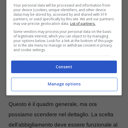
Your personal data will be processed and information from
pantaloni di stile classico ma anche bermuda
your device (cookies, unique identifiers, and other device
data) may be stored by, accessed by and shared with 319
partners, or used specifically by this site. We and our partners
che arrivino almeno al ginocchio, calze e
may use precise geolocation data.
List of partners.
scarpe da golf, oltre ai guanti e al cappellino
Some vendors may process your personal data on the basis
of legitimate interest, which you can object to by managing
che
non è un obbligo ma funziona
.
your options below. Look for a link at the bottom of this page
or in the site menu to manage or withdraw consent in privacy
and cookie settings.
Il miglior abbigliamento per
Consent
il Golf: quello che non deve
Manage options
assolutamente mancare
Questo è il quadro generale, ma ora
possiamo scendere nel dettaglio. La scelta
dell’abbigliamento deve essere funzionale al