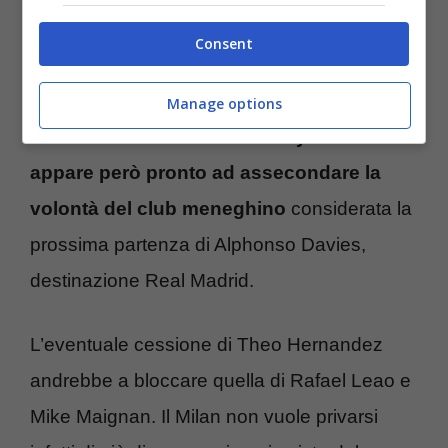
estate per poter monetizzare quanto più
Consent
possibile dalla sua partenza. La richiesta dei
rossoneri è di circa 80 milioni di euro e
Manage options
difficilmente si abbasserà. Il
Bayern Monaco
appare però pronto ad assecondare la
volontà del club meneghino
considerata la
prossima partenza di Alphonso Davies,
destinazione Real Madrid.
L’eventuale cessione di Theo Hernandez
andrebbe a bloccare quella di Rafael Leao e
Mike Maignan. Il Milan non vuole privarsi