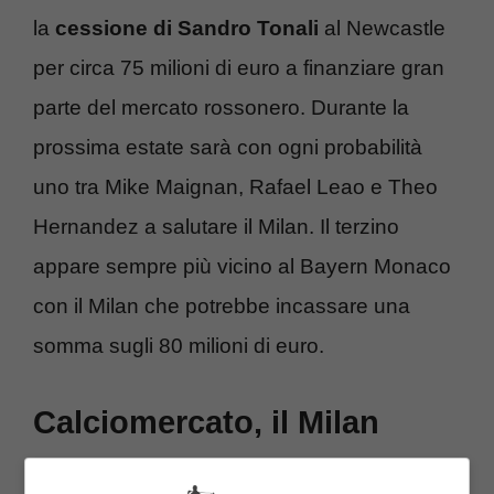
la
cessione di Sandro Tonali
al Newcastle
per circa 75 milioni di euro a finanziare gran
parte del mercato rossonero. Durante la
prossima estate sarà con ogni probabilità
uno tra Mike Maignan, Rafael Leao e Theo
Hernandez a salutare il Milan. Il terzino
appare sempre più vicino al Bayern Monaco
con il Milan che potrebbe incassare una
somma sugli 80 milioni di euro.
Calciomercato, il Milan
pronto a salutare Theo