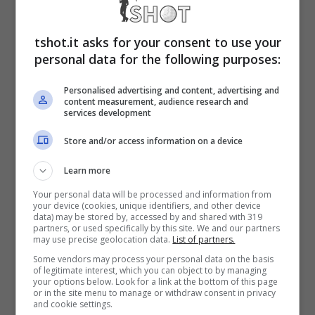
Hernandez: ci siamo
tshot.it asks for your consent to use your
personal data for the following purposes:
Ad avvicinare sempre più
Theo Hernandez
ai saluti c’è il discorso rinnovo di
contratto
,
Personalised advertising and content, advertising and
content measurement, audience research and
ormai fermo da tempo. Il
Milan
avrebbe
services development
voluto infatti legarsi ancora a lungo con il
Store and/or access information on a device
terzino della nazionale francese che però
Learn more
non ha accettato la proposta della squadra
Your personal data will be processed and information from
your device (cookies, unique identifiers, and other device
rossonera.
data) may be stored by, accessed by and shared with 319
partners, or used specifically by this site. We and our partners
may use precise geolocation data.
List of partners.
Il contratto in scadenza nel 2026 impone al
Some vendors may process your personal data on the basis
of legitimate interest, which you can object to by managing
your options below. Look for a link at the bottom of this page
Milan di valutare in maniera netta la cessione
or in the site menu to manage or withdraw consent in privacy
and cookie settings.
dell’esterno sinistro durante la prossima