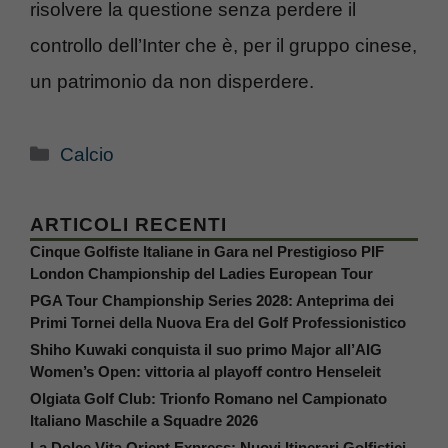
risolvere la questione senza perdere il
controllo dell’Inter che è, per il gruppo cinese,
un patrimonio da non disperdere.
Categorie
Calcio
ARTICOLI RECENTI
Cinque Golfiste Italiane in Gara nel Prestigioso PIF
London Championship del Ladies European Tour
PGA Tour Championship Series 2028: Anteprima dei
Primi Tornei della Nuova Era del Golf Professionistico
Shiho Kuwaki conquista il suo primo Major all’AIG
Women’s Open: vittoria al playoff contro Henseleit
Olgiata Golf Club: Trionfo Romano nel Campionato
Italiano Maschile a Squadre 2026
La Dolce Vita Orient Express: Nuovi Itinerari Golfistici