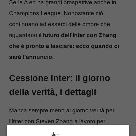
Serie A ed ha grandi prospettive anche in
Champions League. Nonostante ciò,
continuano ad esserci delle ombre che
riguardano il
futuro dell’Inter con Zhang
che è pronto a lasciare: ecco quando ci
sarà l’annuncio.
Cessione Inter: il giorno
della verità, i dettagli
Manca sempre meno al giorno verità per
l’Inter con Steven Zhang a lavoro per
risolvere questa delicata situazione che