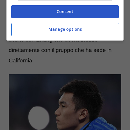
cessione dell’Inter a Oaktree
che può
Consent
prendere il club in pegno da maggio 2024
.
L’alternativa è un rifinanziamento di questo
Manage options
debito con Zhang che dovrà trattare
direttamente con il gruppo che ha sede in
California.