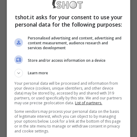
rischia di compromettere il suo futuro in
tshot.it asks for your consent to use your
nerazzurro.
personal data for the following purposes:
Si avvicina, infatti,
la scadenza del prestito
Personalised advertising and content, advertising and
content measurement, audience research and
services development
con Oaktree. Il 10 febbraio mancheranno
100 giorni
, ecco perché Zhang ha bisogno
Store and/or access information on a device
di nuovi capitali per restituire oltre 300 milioni
Learn more
di dollari (interessi compresi) al fondo
Your personal data will be processed and information from
your device (cookies, unique identifiers, and other device
statunitense. Il maxi prestito fu richiesto dalla
data) may be stored by, accessed by and shared with 319
partners, or used specifically by this site. We and our partners
may use precise geolocation data.
List of partners.
proprietà cinese nel maggio 2021, adesso il
Some vendors may process your personal data on the basis
gruppo Suning dovrà restituire tutto.
of legitimate interest, which you can object to by managing
your options below. Look for a link at the bottom of this page
or in the site menu to manage or withdraw consent in privacy
and cookie settings.
In caso contrario,
si procederà alla