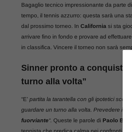
Bagaglio tecnico impressionante da parte di
tempo, il tennis azzurro: questa sarà una st
dal prossimo torneo. In
California
si sta gio
arrivare fino in fondo e provare ad effettua
in classifica. Vincere il torneo non sarà se
Sinner pronto a conquistar
turno alla volta”
“E’
partita la tarantella con gli ipotetici scont
guardare un turno alla volta. Prevedere il p
fuorviante
“.
Queste le parole di
Paolo Bert
tennista che predica calma nei confronti d