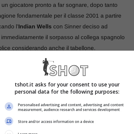
 un giocatore pronto a far sognare, dopo tanto
agione fondamentale per il classe 2001 a partire
cando l’
Indian Wells
con Sinner deciso ad
re immediatamente il sorpasso al collega spagnolo
mplice considerando anche il tabellone.
e Indian Wells: “Guardare un
tshot.it asks for your consent to use your
personal data for the following purposes:
ri fino alla finale. Modestamente vi consiglio di
Personalised advertising and content, advertising and content
measurement, audience research and services development
ercorso seguendo le teste di serie
è ridicolo e
Store and/or access information on a device
olucci
: dichiarazioni importanti da parte dell’ex
i un torneo lungo e che nasconde non poche