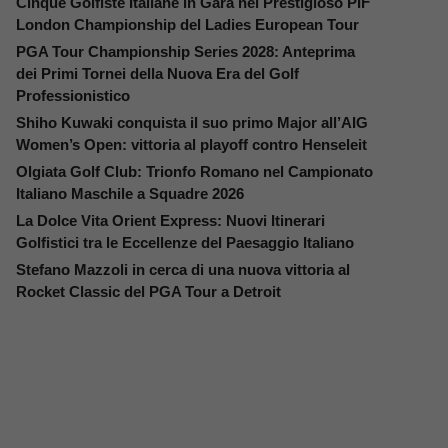
Cinque Golfiste Italiane in Gara nel Prestigioso PIF
London Championship del Ladies European Tour
PGA Tour Championship Series 2028: Anteprima
dei Primi Tornei della Nuova Era del Golf
Professionistico
Shiho Kuwaki conquista il suo primo Major all’AIG
Women’s Open: vittoria al playoff contro Henseleit
Olgiata Golf Club: Trionfo Romano nel Campionato
Italiano Maschile a Squadre 2026
La Dolce Vita Orient Express: Nuovi Itinerari
Golfistici tra le Eccellenze del Paesaggio Italiano
Stefano Mazzoli in cerca di una nuova vittoria al
Rocket Classic del PGA Tour a Detroit