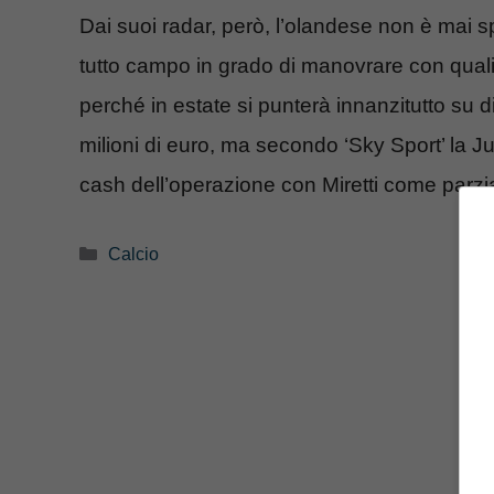
Dai suoi radar, però, l’olandese non è mai s
tutto campo in grado di manovrare con qualit
perché in estate si punterà innanzitutto su di
milioni di euro, ma secondo ‘Sky Sport’ la J
cash dell’operazione con Miretti come parzia
Categorie
Calcio