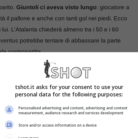
parito.
Giuntoli ci aveva visto lungo
: giocatore a
à il pallone e anche con tanti gol nei piedi. Ecco
 lui. L’Atalanta chiederà almeno tra i 50 e i 60
uventus potrebbe tentare di abbassare la parte
le contropartita.
tshot.it asks for your consent to use your
personal data for the following purposes:
Personalised advertising and content, advertising and content
measurement, audience research and services development
Store and/or access information on a device