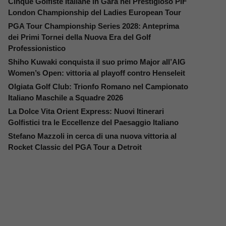
Cinque Golfiste Italiane in Gara nel Prestigioso PIF
London Championship del Ladies European Tour
PGA Tour Championship Series 2028: Anteprima
dei Primi Tornei della Nuova Era del Golf
Professionistico
Shiho Kuwaki conquista il suo primo Major all’AIG
Women’s Open: vittoria al playoff contro Henseleit
Olgiata Golf Club: Trionfo Romano nel Campionato
Italiano Maschile a Squadre 2026
La Dolce Vita Orient Express: Nuovi Itinerari
Golfistici tra le Eccellenze del Paesaggio Italiano
Stefano Mazzoli in cerca di una nuova vittoria al
Rocket Classic del PGA Tour a Detroit