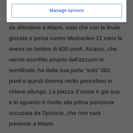
Manage options
Sinner deve stare attento ai punti in classifica
da difendere a Miami, visto che con la finale
giocata e persa contro Medvedev 12 mesi fa
aveva un bottino di 600 punti. Alcaraz, che
venne sconfitto proprio dall’azzurro in
semifinale, ha dalla sua parte “solo” 360
punti e quindi diventa molto pericoloso in
chiave allungo. La piazza d’onore è già sua
e lo sguardo è rivolto alla prima posizione
occupata da Djokovic, che non sarà
presente a Miami.