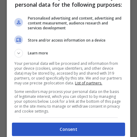
personal data for the following purposes:
sempre in
semifinale
, sempre per mano di
Carlitos Alcaraz,
ma questa volta
Personalised advertising and content, advertising and
content measurement, audience research and
strappandogli almeno un set. Un aspetto
services development
positivo da cui ripartire in vista di Miami,
Store and/or access information on a device
secondo Master 1000 di questa stagione
Learn more
2024. Prima di concentrarsi sulla terra rossa
Your personal data will be processed and information from
your device (cookies, unique identifiers, and other device
c’è da difendere la finale ottenuta nel 2023.
data) may be stored by, accessed by and shared with 319
partners, or used specifically by this site. We and our partners
may use precise geolocation data.
List of partners.
Classifica ATP, Sinner punta
Some vendors may process your personal data on the basis
of legitimate interest, which you can object to by managing
your options below. Look for a link at the bottom of this page
alla vittoria a Miami: è
or in the site menu to manage or withdraw consent in privacy
and cookie settings.
l’unico modo per attaccare
Consent
il secondo posto di Alcaraz