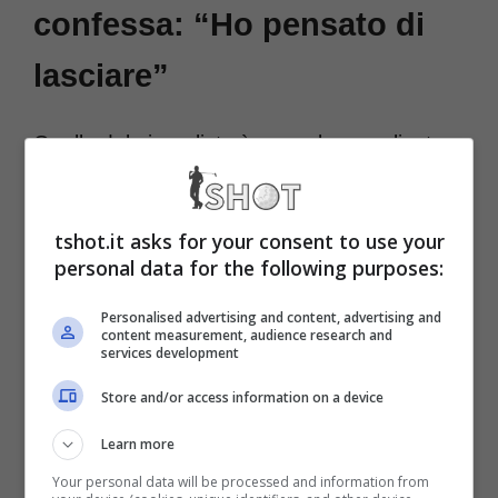
confessa: “Ho pensato di
lasciare”
Quello del giornalista è un ruolo complicato e
spesso sottovalutato. L’abilità nel saper
leggere l’aria che tira intorno, gli umori dei
tshot.it asks for your consent to use your
protagonisti e il racconto dei retroscena
personal data for the following purposes:
molto spesso sorprendenti, non sono
Personalised advertising and content, advertising and
content measurement, audience research and
sempre di facile gestione.
services development
Store and/or access information on a device
Di questo ha parlato la giornalista di
Sky
Learn more
Sport
,
Federica
Masolin
, che in un’intervista
Your personal data will be processed and information from
al podcast ‘Passa dal
BSMT’
ha rivelato uno