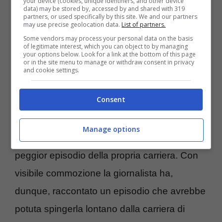
your device (cookies, unique identifiers, and other device
data) may be stored by, accessed by and shared with 319
dei passaggi più complicati della sua intera
partners, or used specifically by this site. We and our partners
may use precise geolocation data.
List of partners.
carriera da reporter.
Some vendors may process your personal data on the basis
of legitimate interest, which you can object to by managing
your options below. Look for a link at the bottom of this page
or in the site menu to manage or withdraw consent in privacy
Ad aprire un capitolo che la
Masolin
teneva
and cookie settings.
chiuso da tempo ci ha pensato
Gianluca
Consent
Gazzoli
, inventore e intervistatore del
podcast ‘Passa dal BSMT’, il quale ha
Manage options
chiesto alla
Masolin
quale fosse stato il
peggior episodio della propria carriera. Con
visibile commozione la giornalista ha,
dunque, raccontato un episodio che avrebbe
potuta spingerla lontano dalla carriera di