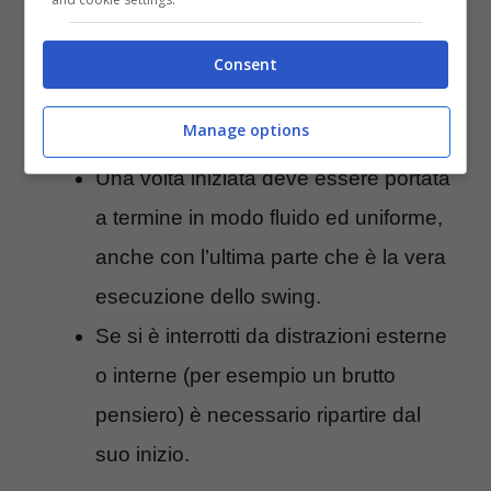
ciò che voglio ottenere.
Può contenere swing di prova nei
Consent
quali dare risalto alle ultime modifiche
Manage options
sullo swing.
Una volta iniziata deve essere portata
a termine in modo fluido ed uniforme,
anche con l’ultima parte che è la vera
esecuzione dello swing.
Se si è interrotti da distrazioni esterne
o interne (per esempio un brutto
pensiero) è necessario ripartire dal
suo inizio.