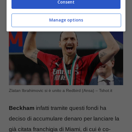
Consent
Manage options
Zlatan Ibrahimovic si è unito a Redbird (Ansa) – Tshot.it
Beckham
infatti tramite questi fondi ha
deciso di accumulare denaro per lanciare la
già citata franchigia di Miami, di cui è co-