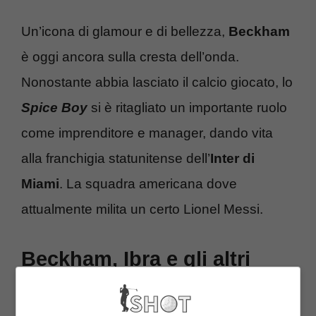
Un’icona di glamour e di bellezza,
Beckham
è oggi ancora sulla cresta dell’onda.
Nonostante abbia lasciato il calcio giocato, lo
Spice Boy
si è ritagliato un importante ruolo
come imprenditore e manager, dando vita
alla franchigia statunitense dell’
Inter di
Miami
. La squadra americana dove
attualmente milita un certo Lionel Messi.
Beckham, Ibra e gli altri
fuoriclasse alle prese con le