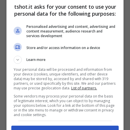
private equity
tshot.it asks for your consent to use your
personal data for the following purposes:
Al giorno d’oggi
Beckham
è anche un
Personalised advertising and content, advertising and
esempio dell’ultima realtà imprenditoriale,
content measurement, audience research and
services development
sempre più in espansione tra i campioni
Store and/or access information on a device
sportivi di tutto il mondo. Vale a dire i
private
Learn more
equity
, meglio conosciuti dalle nostre parti
Your personal data will be processed and information from
come fondi privati. In sintesi si tratta di una
your device (cookies, unique identifiers, and other device
data) may be stored by, accessed by and shared with 319
forma di investimento in cui i capitali vengono
partners, or used specifically by this site. We and our partners
may use precise geolocation data.
List of partners.
raccolti da investitori istituzionali o privati
Some vendors may process your personal data on the basis
of legitimate interest, which you can object to by managing
qualificati al fine di acquisire partecipazioni
your options below. Look for a link at the bottom of this page
or in the site menu to manage or withdraw consent in privacy
nel capitale di società generalmente non
and cookie settings.
quotate in borsa.