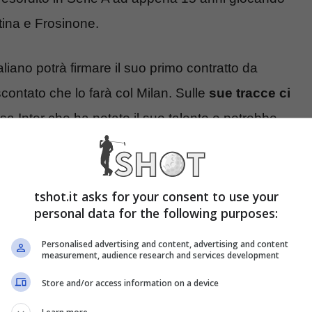
tina e Frosinone.
aliano potrà firmare il suo primo contratto da
contato che lo farà col Milan. Sulle
sue tracce ci
a Inter che ha notato il suo talento e potrebbe
Milan soffiandogli Camarda senza spendere un
n Calhanoglu.
tshot.it asks for your consent to use your
personal data for the following purposes:
Personalised advertising and content, advertising and content
measurement, audience research and services development
Store and/or access information on a device