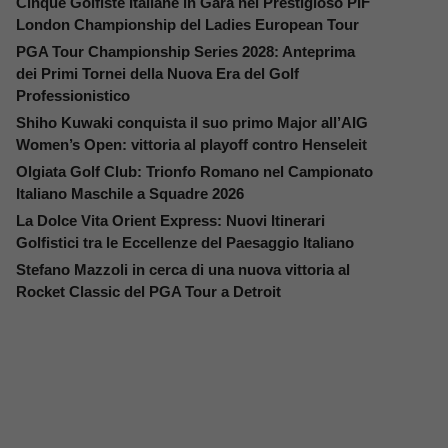
Cinque Golfiste Italiane in Gara nel Prestigioso PIF
London Championship del Ladies European Tour
PGA Tour Championship Series 2028: Anteprima
dei Primi Tornei della Nuova Era del Golf
Professionistico
Shiho Kuwaki conquista il suo primo Major all’AIG
Women’s Open: vittoria al playoff contro Henseleit
Olgiata Golf Club: Trionfo Romano nel Campionato
Italiano Maschile a Squadre 2026
La Dolce Vita Orient Express: Nuovi Itinerari
Golfistici tra le Eccellenze del Paesaggio Italiano
Stefano Mazzoli in cerca di una nuova vittoria al
Rocket Classic del PGA Tour a Detroit