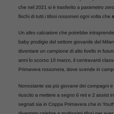
che nel 2021 si è trasferito a parametro zero d
fischi di tutti i tifosi rossoneri ogni volta che
Un altro calciatore che potrebbe intrapren
baby prodigio del settore giovanile del Mila
diventare un campione di alto livello in fut
anni lo scorso 10 marzo, il centravanti clas
Primavera rossonera, dove scende in campo
Nonostante sia più giovane dei compagni e d
riuscito a mettere a segno 6 reti e 2 assist 
segnati sia in Coppa Primavera che in You
diventato celebre a moltissimi tifosi per av