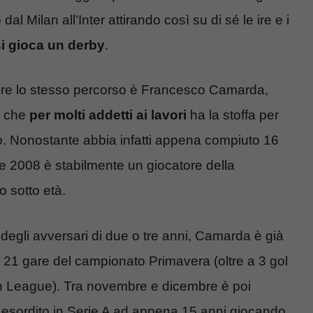
al Milan all’Inter attirando così su di sé le ire e i
si gioca un derby
.
dere lo stesso percorso è Francesco Camarda,
n che
per molti addetti ai lavori
ha la stoffa per
uro. Nonostante abbia infatti appena compiuto 16
se 2008 è stabilmente un giocatore della
 sotto età.
egli avversari di due o tre anni, Camarda è già
in 21 gare del campionato Primavera (oltre a 3 gol
th League). Tra novembre e dicembre è poi
er esordito in Serie A ad appena 15 anni giocando