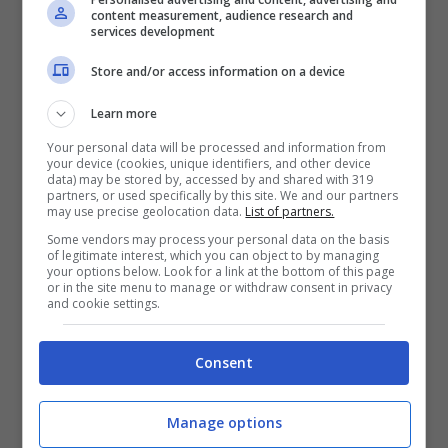
espulsioni
e tanto caos.
content measurement, audience research and
services development
L’espulsione di Luca Pellegrini
è quella
Store and/or access information on a device
che fa più discutere,. Il terzino della Lazio
Learn more
avrebbe voluto fermare il gioco per
Your personal data will be processed and information from
your device (cookies, unique identifiers, and other device
permettere le cure a Castellanos, fermo a
data) may be stored by, accessed by and shared with 319
partners, or used specifically by this site. We and our partners
terra per un colpo al volto, ma
Pulisic
ha
may use precise geolocation data.
List of partners.
Some vendors may process your personal data on the basis
deciso di non fermarsi e continuare il gioco
of legitimate interest, which you can object to by managing
your options below. Look for a link at the bottom of this page
venendo poi atterrato dall’esterno
or in the site menu to manage or withdraw consent in privacy
and cookie settings.
biancoceleste.
Consent
Minacce di morte a Pulisic
Manage options
dopo Lazio-Milan