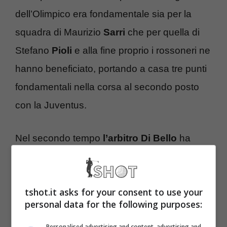
dell’Olimpico era fondamentale sia per la
squadra di Maurizio
Sarri
che per quella di
Stefano
Pioli
e alla fine proprio i rossoneri ne
hanno beneficiato, portando a casa tre punti
fondamentali nella corsa al secondo posto
con la Juventus.
Nel secondo tempo
l’arbitro Di Bello
ha
perso il controllo della partita e le due
squadre sono diventate
nervosissime.
Il
tshot.it asks for your consent to use your
numero di falli è aumentato a dismisiura e si
personal data for the following purposes:
è arrivati alla parte finale della partita con
tre
Personalised advertising and content, advertising and