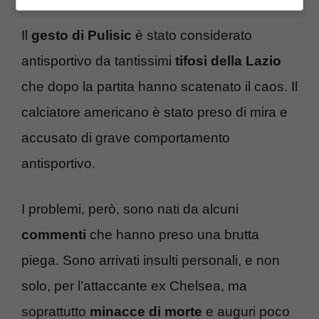
Il
gesto di Pulisic
è stato considerato
antisportivo da tantissimi
tifosi della Lazio
che dopo la partita hanno scatenato il caos. Il
calciatore americano è stato preso di mira e
accusato di grave comportamento
antisportivo.
I problemi, però, sono nati da alcuni
commenti
che hanno preso una brutta
piega. Sono arrivati insulti personali, e non
solo, per l’attaccante ex Chelsea, ma
soprattutto
minacce di morte
e auguri poco