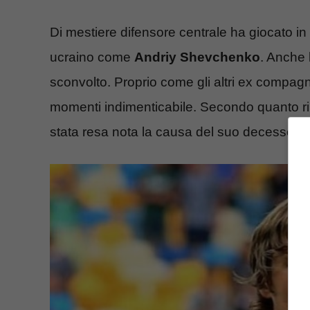
Di mestiere difensore centrale ha giocato in
ucraino come
Andriy Shevchenko
. Anche 
sconvolto. Proprio come gli altri ex compag
momenti indimenticabile. Secondo quanto ri
stata resa nota la causa del suo decesso.