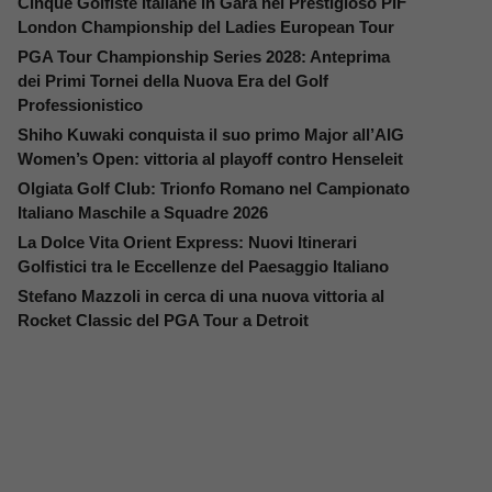
Cinque Golfiste Italiane in Gara nel Prestigioso PIF
London Championship del Ladies European Tour
PGA Tour Championship Series 2028: Anteprima
dei Primi Tornei della Nuova Era del Golf
Professionistico
Shiho Kuwaki conquista il suo primo Major all’AIG
Women’s Open: vittoria al playoff contro Henseleit
Olgiata Golf Club: Trionfo Romano nel Campionato
Italiano Maschile a Squadre 2026
La Dolce Vita Orient Express: Nuovi Itinerari
Golfistici tra le Eccellenze del Paesaggio Italiano
Stefano Mazzoli in cerca di una nuova vittoria al
Rocket Classic del PGA Tour a Detroit