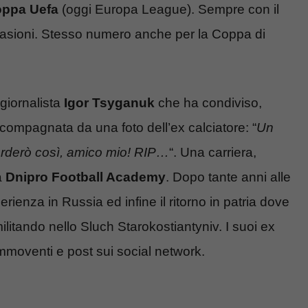
ppa Uefa
(oggi Europa League). Sempre con il
ccasioni. Stesso numero anche per la Coppa di
giornalista
Igor Tsyganuk
che ha condiviso,
compagnata da una foto dell’ex calciatore: “
Un
corderò così, amico mio! RIP…
“. Una carriera,
a
Dnipro Football Academy
. Dopo tante anni alle
erienza in Russia ed infine il ritorno in patria dove
litando nello Sluch Starokostiantyniv. I suoi ex
moventi e post sui social network.