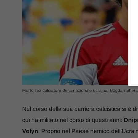
Morto l’ex calciatore della nazionale ucraina, Bogdan Sher
Nel corso della sua carriera calcistica si è d
cui ha militato nel corso di questi anni:
Dnip
Volyn
. Proprio nel Paese nemico dell’Ucraina 