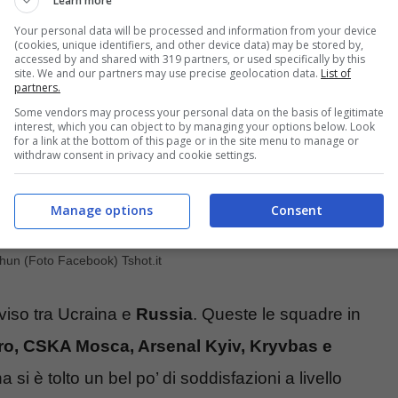
Learn more
Your personal data will be processed and information from your device
(cookies, unique identifiers, and other device data) may be stored by,
accessed by and shared with 319 partners, or used specifically by this
site. We and our partners may use precise geolocation data.
List of
partners.
Some vendors may process your personal data on the basis of legitimate
interest, which you can object to by managing your options below. Look
for a link at the bottom of this page or in the site menu to manage or
withdraw consent in privacy and cookie settings.
Manage options
Consent
shun (Foto Facebook) Tshot.it
iviso tra Ucraina e
Russia
. Queste le squadre in
ro, CSKA Mosca, Arsenal Kyiv, Kryvbas e
si è tolto un bel po’ di soddisfazioni a livello