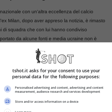
 nazionale con un’altra eccellenza del calcio
l’ex Milan, dopo aver appreso la notizia, è rimasto
ni di squadra che con lui hanno condiviso
portato da alcune fonti e media ucraine non è
tshot.it asks for your consent to use your
personal data for the following purposes:
Personalised advertising and content, advertising and content
measurement, audience research and services development
Store and/or access information on a device