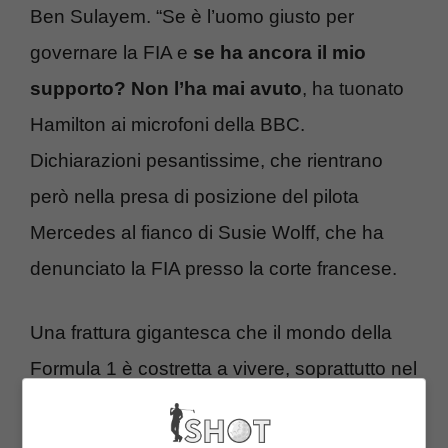
Ben Sulayem. “Se è l’uomo giusto per
governare la FIA e
se ha ancora il mio
supporto? Non l’ha mai avuto
, ha tuonato
Hamilton ai microfoni della BBC.
Dichiarazioni pesantissime, che rientrano
però nella presa di posizione del pilota
Mercedes al fianco di Susie Wolff, che ha
denunciato la FIA presso la corte francese.
Una frattura gigantesca che il mondo della
Formula 1 è costretta a vivere, soprattutto nel
momento in cui anche altre problematiche
indirette, come la crisi interna alla Red Bull,