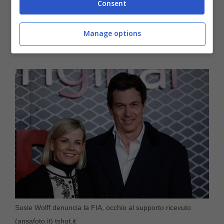
Consent
48 ore dall’apertura, che aveva scatenato
l’indignazione dell’intero mondo della
Manage options
Formula 1 per via della “particolari” modalità.
Susie Wolff denuncia la FIA, occhio al supporto ricevuto
(ansafoto.it) tshot.it