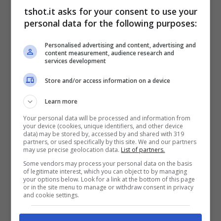
tshot.it asks for your consent to use your
sono in atto.
personal data for the following purposes:
Personalised advertising and content, advertising and
La denuncia di Susie Wolff:
content measurement, audience research and
services development
il retroscena e le parole di
Store and/or access information on a device
Hamilton
Learn more
Your personal data will be processed and information from
Ma cosa era successo? Tutto è iniziato
your device (cookies, unique identifiers, and other device
data) may be stored by, accessed by and shared with 319
quando nel dicembre 2023 la FIA avviò
partners, or used specifically by this site. We and our partners
may use precise geolocation data.
List of partners.
un’indagine contro Susie e Toto Wolff,
Some vendors may process your personal data on the basis
of legitimate interest, which you can object to by managing
accusati di
conflitto di interesse
come
your options below. Look for a link at the bottom of this page
or in the site menu to manage or withdraw consent in privacy
membro della FOM e team principal del team
and cookie settings.
Mercedes. Indagine, tuttavia ritirata dolo solo