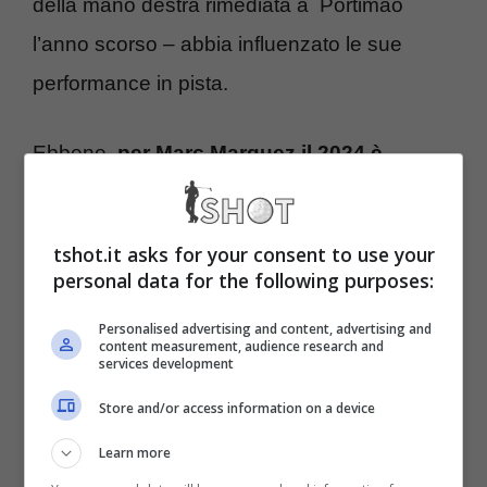
della mano destra rimediata a Portimao
l’anno scorso – abbia influenzato le sue
performance in pista.
Ebbene,
per Marc Marquez il 2024 è
iniziato con un’incoraggiante doppia top-5
(gara e sprint race) in Qatar, che ha ospitato
tshot.it asks for your consent to use your
il Gran Premio inaugurale del Mondiale. L’ex
personal data for the following purposes:
Honda, tra l’altro, non è mai caduto come
Personalised advertising and content, advertising and
content measurement, audience research and
non gli succedeva da tempo, come con un
services development
pizzico di autoironia lo stesso driver di
Store and/or access information on a device
Cervera ha sottolineato. Eppure i guai per
Learn more
l’otto volte iridato non sono finiti. Anzi,