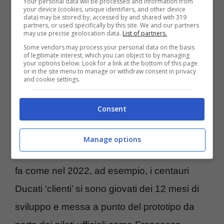
Your personal data will be processed and information from
tutt’altro visto che
su di lui incombe una
your device (cookies, unique identifiers, and other device
data) may be stored by, accessed by and shared with 319
partners, or used specifically by this site. We and our partners
vera disgrazia
.
may use precise geolocation data.
List of partners.
Some vendors may process your personal data on the basis
of legitimate interest, which you can object to by managing
Lorenzo: “Marquez? Non
your options below. Look for a link at the bottom of this page
or in the site menu to manage or withdraw consent in privacy
and cookie settings.
è l’anno giusto per avere
una Ducati clienti”
Consent
Non sempre essere in sella ad una moto
Manage options
ufficiale rappresenta un vantaggio. Un anno
fa come nel 2022, ad esempio, i centauri
Ducati ‘clienti’ si sono giovati dei 12 mesi di
sviluppo e messa a punto del prototipo da