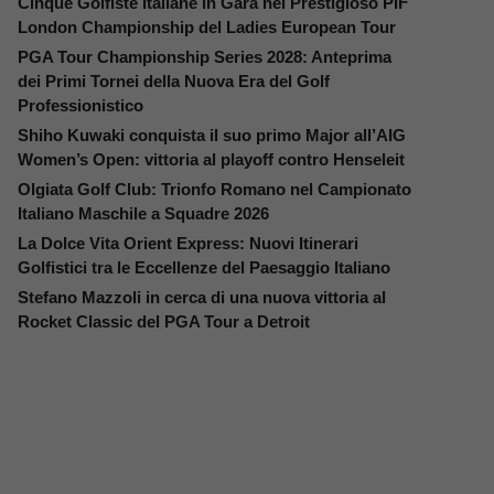
Cinque Golfiste Italiane in Gara nel Prestigioso PIF
London Championship del Ladies European Tour
PGA Tour Championship Series 2028: Anteprima
dei Primi Tornei della Nuova Era del Golf
Professionistico
Shiho Kuwaki conquista il suo primo Major all’AIG
Women’s Open: vittoria al playoff contro Henseleit
Olgiata Golf Club: Trionfo Romano nel Campionato
Italiano Maschile a Squadre 2026
La Dolce Vita Orient Express: Nuovi Itinerari
Golfistici tra le Eccellenze del Paesaggio Italiano
Stefano Mazzoli in cerca di una nuova vittoria al
Rocket Classic del PGA Tour a Detroit