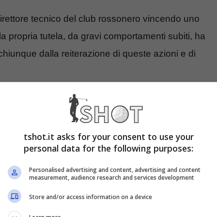
direttore tecnico del club rossonero vincendo uno
a propria tutela, da gravi comportamenti subiti, ha
chiunque dalla reiterazione di queste azioni e di
ela del proprio cliente.
ni a Radio Serie A, realizzata dal giornalista
tshot.it asks for your consent to use your
personal data for the following purposes:
Personalised advertising and content, advertising and content
measurement, audience research and services development
Store and/or access information on a device