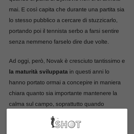
mai. E così capita che durante una partita sia
lo stesso pubblico a cercare di stuzzicarlo,
portando poi il tennista serbo a farsi sentire
senza nemmeno farselo dire due volte.
Ad oggi, però, Novak è cresciuto tantissimo e
la maturità sviluppata
in questi anni lo
hanno portato ormai a concepire in maniera
chiara quanto sia importante mantenere la
calma sul campo, soprattutto quando
l’obiettivo è davvero molto importante. Certo,
è stato lui stesso nelle scorse settimane a