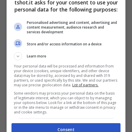
tshot.it asks for your consent to use your
chiarire nettamente quali saranno gli obiettivi
personal data for the following purposes:
per il prossimo futuro della sua carriera.
Personalised advertising and content, advertising and
content measurement, audience research and
Djokovic, l’annuncio è
services development
Store and/or access information on a device
nettissimo: adesso è
Learn more
davvero tutto finito
Your personal data will be processed and information from
your device (cookies, unique identifiers, and other device
data) may be stored by, accessed by and shared with 319
Niente ricerca spasmodica della vittoria ad
partners, or used specifically by this site. We and our partners
may use precise geolocation data.
List of partners.
ogni torneo ATP, ma
Djokovic
sto giro vuole
Some vendors may process your personal data on the basis
of legitimate interest, which you can object to by managing
divertirsi e migliorare il suo Tennis (anche in
your options below. Look for a link at the bottom of this page
or in the site menu to manage or withdraw consent in privacy
vista delle Olimpiadi), aspetto chiarito
and cookie settings.
qualche tempo fa prima del torneo di
Consent
Montecarlo.
Questo dimostra anche quanto