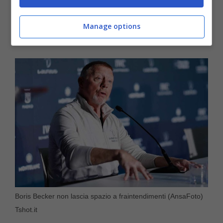
il serbo sia concentrato non sui freddi numeri
Manage options
ma sul concreto.
Boris Becker non lascia spazio a fraintendimenti (AnsaFoto)
Tshot.it