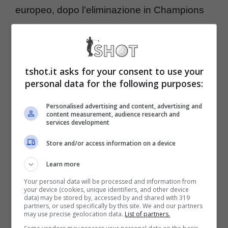
europeo, dopo l’eliminazione in Champions
League nell’ultima edizione ad opera
dell’Atletico Madrid.
tshot.it asks for your consent to use your
Il portiere conteso tra Inter
personal data for the following purposes:
e Milan: rossoneri in
Personalised advertising and content, advertising and
content measurement, audience research and
services development
vantaggio?
Store and/or access information on a device
Una cosa è certa: la nuova proprietà Oaktree
Learn more
avallerà colpi ed investimenti sul mercato
Your personal data will be processed and information from
your device (cookies, unique identifiers, and other device
solo se ampiamente convenienti e senza
data) may be stored by, accessed by and shared with 319
partners, or used specifically by this site. We and our partners
svenarsi, visto che
la situazione finanziaria
may use precise geolocation data.
List of partners.