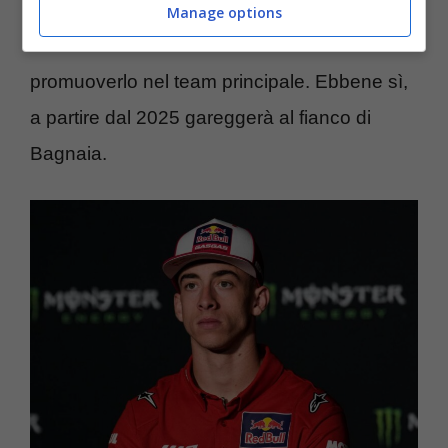
dunque di Marquez? Con la Gresini Racing
Manage options
ha fatto così bene che la Ducati ha deciso di
promuoverlo nel team principale. Ebbene sì,
a partire dal 2025 gareggerà al fianco di
Bagnaia.