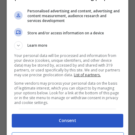
Personalised advertising and content, advertising and
content measurement, audience research and
Altro che Marquez: hanno
services development
scelto un altro pilota
Store and/or access information on a device
Learn more
Smacco per Marquez ma fino ad un certo
Your personal data will be processed and information from
your device (cookies, unique identifiers, and other device
punto visto che a bordo del Team Gresini
data) may be stored by, accessed by and shared with 319
partners, or used specifically by this site. We and our partners
sembra aver trovato nuova linfa. Ad aver
may use precise geolocation data.
List of partners.
messo gli occhi addosso al celebre rivale di
Some vendors may process your personal data on the basis
of legitimate interest, which you can object to by managing
your options below. Look for a link at the bottom of this page
Valentino Rossi è stata la KTM, a caccia di
or in the site menu to manage or withdraw consent in privacy
and cookie settings.
un pilota per la stagione 2025
che alla fine
ha scelto di affidarsi un altro spagnolo
: il
Consent
nome è quello di Pedro Acosta. Che ne sarà