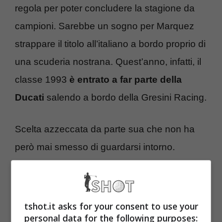
regola per poter concludere la stagione da
campioni. Sarebbe un sogno per Marquez
strappare il titolo all’italiano a bordo proprio di
una scuderia nostrana. Quest’anno, infatti, il
classe 1993
è entrato a far parte della
Ducati
salendo a bordo della Gresini Racing.
Scelta azzeccata da parte sua che non ha
però mai smesso di guardarsi intorno.
Secondo diversi rumors, lo spagnolo
avrebbe infatti potuto
cambiare scuderia
ancora una volta
. Ma alla fine la scelta è
tshot.it asks for your consent to use your
personal data for the following purposes:
ufficialmente ricaduta su un altro pilota.