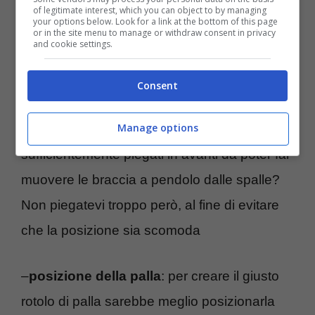
of legitimate interest, which you can object to by managing
your options below. Look for a link at the bottom of this page
–
posizione del corpo
: magari è il caso di
or in the site menu to manage or withdraw consent in privacy
and cookie settings.
controllare che siate ben messi sulla palla,
per esempio un riferimento potrebbe essere
Consent
quello di avere la verticale degli occhi rispetto
Manage options
al terreno allineata con la palla. Siete
sufficientemente piegati in avanti da poter far
muovere le braccia a pendolo dalle spalle?
Non piegatevi troppo però, al fine di evitare
che la posizione sia scomoda
–
posizione della palla
: per creare il giusto
rotolo di palla sarebbe meglio posizionarla