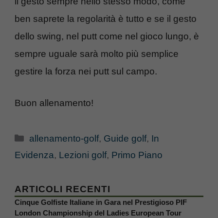
il gesto sempre nello stesso modo, come
ben saprete la regolarità è tutto e se il gesto
dello swing, nel putt come nel gioco lungo, è
sempre uguale sarà molto più semplice
gestire la forza nei putt sul campo.
Buon allenamento!
Categorie
allenamento-golf
,
Guide golf
,
In
Evidenza
,
Lezioni golf
,
Primo Piano
ARTICOLI RECENTI
Cinque Golfiste Italiane in Gara nel Prestigioso PIF
London Championship del Ladies European Tour