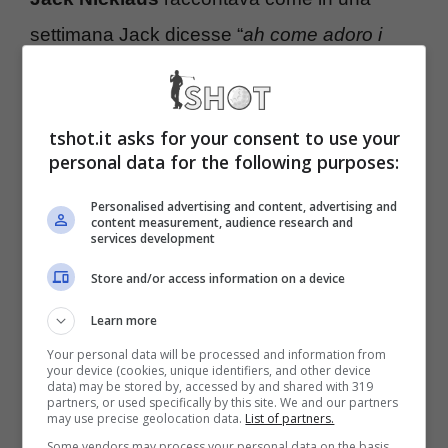
settimana Jack dicesse “
ah come adoro i
green così lenti di questo campo sono i miei
preferiti, quelli dove putto meglio…
” per poi
tshot.it asks for your consent to use your
contraddirsi la settimana successiva, in un
personal data for the following purposes:
campo da green velocissimi “
meno male che
Personalised advertising and content, advertising and
qui i green sono velocissimi sono quelli su
content measurement, audience research and
services development
cui mi trovo meglio…
“.
Store and/or access information on a device
Per riprendere con il putt
iniziate con un
Learn more
allenamento prettamente di routine
, nel
Your personal data will be processed and information from
your device (cookies, unique identifiers, and other device
senso di concentrarvi sulle impostazioni di
data) may be stored by, accessed by and shared with 319
partners, or used specifically by this site. We and our partners
may use precise geolocation data.
List of partners.
partenza:
Some vendors may process your personal data on the basis