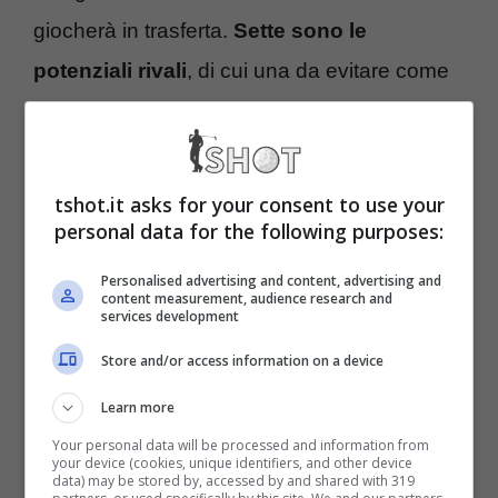
giocherà in trasferta.
Sette sono le
potenziali rivali
, di cui una da evitare come
la peste.
Brutta botta per il Milan: c’è
tshot.it asks for your consent to use your
personal data for the following purposes:
una squadra nel sorteggio
Personalised advertising and content, advertising and
da evitare a tutti i costi
content measurement, audience research and
services development
Non solo la difficoltà di trovarsi di fronte
la
Store and/or access information on a device
più forte tecnicamente nel novero delle
Learn more
sette ma anche la beffa di affrontare un ex
Your personal data will be processed and information from
your device (cookies, unique identifiers, and other device
(forse col dente avvelenato) che conosce il
data) may be stored by, accessed by and shared with 319