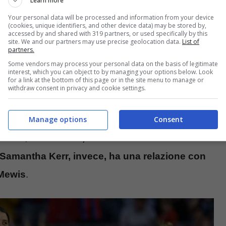
Learn more
Your personal data will be processed and information from your device
(cookies, unique identifiers, and other device data) may be stored by,
accessed by and shared with 319 partners, or used specifically by this
site. We and our partners may use precise geolocation data.
List of
cere certe cose, ma alla lunga sarebbe
partners.
Some vendors may process your personal data on the basis of legitimate
ocatrice titolare e l’altra no, una è in scadenza e
interest, which you can object to by managing your options below. Look
for a link at the bottom of this page or in the site menu to manage or
le che hanno fatto molto discutere e non solo in
withdraw consent in privacy and cookie settings.
elsea femminiel, Emma Hayes
. Aveva spiegato
Manage options
Consent
 del club, con un attacco vero e proprio quello che
Blues
,
Jess Carter, fidanzata attualmente con
Samantha Kerr, invece, ha una relazione con
 Mewis
.