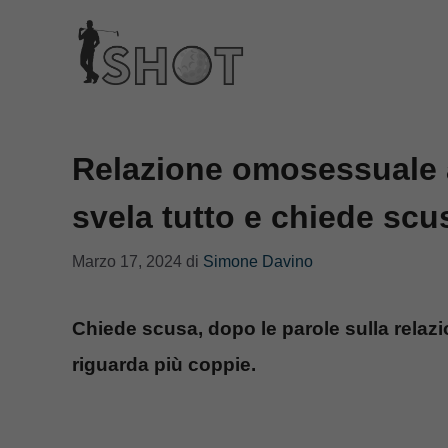
Vai
al
contenuto
Relazione omosessuale a
svela tutto e chiede scu
Marzo 17, 2024
di
Simone Davino
Chiede scusa, dopo le parole sulla relaz
riguarda più coppie.