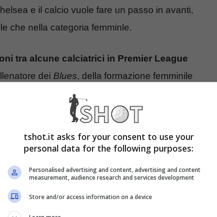
lsea e il calcio vuole fare un passo in avanti,
le che nella categoria femminle.
oni tra alcune calciatrici in Premier League
allenatore dei
Blues
, della formazione femminile
rra e che vanta campionesse di livello Mondiale in
tshot.it asks for your consent to use your
 aver
trattato con enorme leggerezza un tema
personal data for the following purposes:
ato. L’allenatore del Chelsea femminile, Emma
Personalised advertising and content, advertising and content
arole.
measurement, audience research and services development
Store and/or access information on a device
ì le relazioni all’interno del