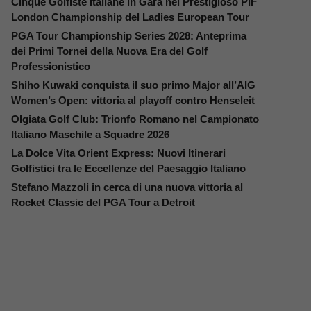
Cinque Golfiste Italiane in Gara nel Prestigioso PIF
London Championship del Ladies European Tour
PGA Tour Championship Series 2028: Anteprima
dei Primi Tornei della Nuova Era del Golf
Professionistico
Shiho Kuwaki conquista il suo primo Major all’AIG
Women’s Open: vittoria al playoff contro Henseleit
Olgiata Golf Club: Trionfo Romano nel Campionato
Italiano Maschile a Squadre 2026
La Dolce Vita Orient Express: Nuovi Itinerari
Golfistici tra le Eccellenze del Paesaggio Italiano
Stefano Mazzoli in cerca di una nuova vittoria al
Rocket Classic del PGA Tour a Detroit