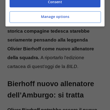
Consent
Steffen Baumgart non guiderà l’HSV nella
Manage options
prossima stagione
, motivo per il quale
la
storica compagine tedesca starebbe
seriamente pensando alla leggenda
Olivier Bierhoff come nuovo allenatore
della squadra.
A riportarlo l’edizione
cartacea di quest’oggi de la
BILD
.
Bierhoff nuovo allenatore
dell’Amburgo: si tratta
Oliver Bierhoff potrebbe essere il nuovo