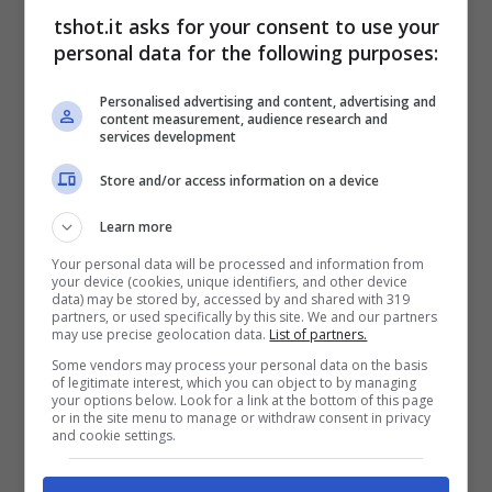
giocato la prima posizione con i rivali cittadini
tshot.it asks for your consent to use your
del St.Pauli. Qualcosa sembrerebbe essere
personal data for the following purposes:
però andato storto, anche perché dalla zona
Personalised advertising and content, advertising and
content measurement, audience research and
promozione l’
HSV
è scivolato piano piano
services development
addirittura in quinta posizione, negandosi
Store and/or access information on a device
anche la possibilità di giocare eventualmente
Learn more
i playoff promozione. Per un club come
Your personal data will be processed and information from
your device (cookies, unique identifiers, and other device
l’
Amburgo
questa situazione, che perdura
data) may be stored by, accessed by and shared with 319
partners, or used specifically by this site. We and our partners
da qualche anno, è inaccettabile, motivo per
may use precise geolocation data.
List of partners.
il quale
la società si sarebbe decisa a dare
Some vendors may process your personal data on the basis
of legitimate interest, which you can object to by managing
your options below. Look for a link at the bottom of this page
una volta e per tutte una scossa
or in the site menu to manage or withdraw consent in privacy
and cookie settings.
all’ambiente programmando una
rivoluzione che partirà dall’allenatore.