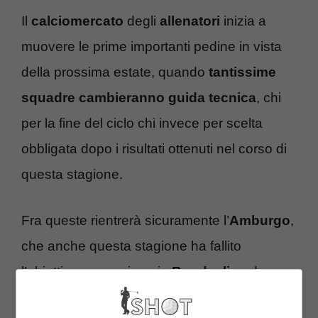
Il
calciomercato
degli
allenatori
inizia a
muovere le prime importanti pedine in vista
della prossima estate, quando
tantissime
squadre cambieranno guida tecnica
, chi
per la fine del ciclo chi invece per scelta
obbligata dopo i risultati ottenuti nel corso di
questa stagione.
Fra queste rientrerà sicuramente l’
Amburgo
,
che anche questa stagione ha fallito
l’obiettivo promozione in
Bundesliga
dopo
che per gran parte del campionato si è