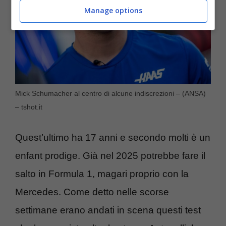
Manage options
Mick Schumacher al centro di alcune indiscrezioni – (ANSA)
– tshot.it
Quest’ultimo ha 17 anni e secondo molti è un
enfant prodige. Già nel 2025 potrebbe fare il
salto in Formula 1, magari proprio con la
Mercedes. Come detto nelle scorse
settimane erano andati in scena questi test