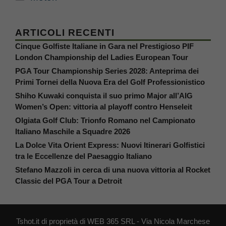
ARTICOLI RECENTI
Cinque Golfiste Italiane in Gara nel Prestigioso PIF
London Championship del Ladies European Tour
PGA Tour Championship Series 2028: Anteprima dei
Primi Tornei della Nuova Era del Golf Professionistico
Shiho Kuwaki conquista il suo primo Major all’AIG
Women’s Open: vittoria al playoff contro Henseleit
Olgiata Golf Club: Trionfo Romano nel Campionato
Italiano Maschile a Squadre 2026
La Dolce Vita Orient Express: Nuovi Itinerari Golfistici
tra le Eccellenze del Paesaggio Italiano
Stefano Mazzoli in cerca di una nuova vittoria al Rocket
Classic del PGA Tour a Detroit
Tshot.it di proprietà di WEB 365 SRL - Via Nicola Marchese