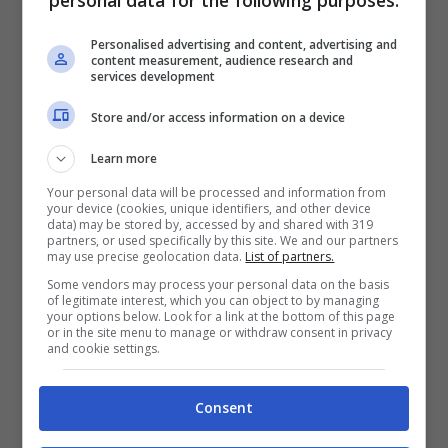
personal data for the following purposes:
falso
Personalised advertising and content, advertising and
content measurement, audience research and
services development
Nei giorni scorsi il classe ’99 è stato
al
Store and/or access information on a device
centro di un caso e di alcune speculazioni
Learn more
che lo hanno riguardato con la Mercedes.
Your personal data will be processed and information from
dove attualmente è un pilota di riserva. Le
your device (cookies, unique identifiers, and other device
data) may be stored by, accessed by and shared with 319
voci intorno al figlio d’arte sono emerse dopo
partners, or used specifically by this site. We and our partners
may use precise geolocation data.
List of partners.
la sua partecipazione ad alcuni test in cui
Some vendors may process your personal data on the basis
of legitimate interest, which you can object to by managing
partecipava anche il giovane Kimi Antonelli.
your options below. Look for a link at the bottom of this page
or in the site menu to manage or withdraw consent in privacy
and cookie settings.
Consent