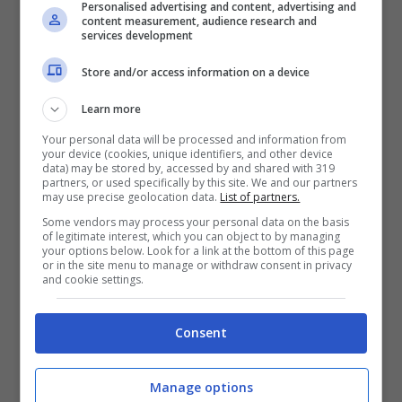
Islanda.
Personalised advertising and content, advertising and
content measurement, audience research and
services development
Genoa, le gravi accuse nei
Store and/or access information on a device
riguardi di Gudmunsson
Learn more
Your personal data will be processed and information from
your device (cookies, unique identifiers, and other device
Bisogna tornare indietro di qualche mese per
data) may be stored by, accessed by and shared with 319
partners, or used specifically by this site. We and our partners
spiegare quella che è la delicata situazione
may use precise geolocation data.
List of partners.
Some vendors may process your personal data on the basis
che riguarda
Albert Gudmundsson, che
of legitimate interest, which you can object to by managing
your options below. Look for a link at the bottom of this page
rischia il carcere in Islanda per quanto
or in the site menu to manage or withdraw consent in privacy
and cookie settings.
accusato da una donna, nei suoi riguardi
.
L’attaccante del
Genoa
, un po’ di tempo fa, è
Consent
stato
denunciato da una donna che ha
spiegato come si sia sentita molestata
Manage options