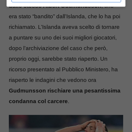
dallo stesso Albert Gudmundsson
, che
era stato “bandito” dall’Islanda, che lo ha poi
richiamato. L’Islanda aveva scelto di tornare
a puntare su uno dei suoi migliori giocatori,
dopo l’archiviazione del caso che però,
proprio oggi, sarebbe stato riaperto. Un
ricorso presentato al Pubblico Ministero, ha
riaperto le indagini che vedono ora
Gudmunsson rischiare una pesantissima
condanna col carcere
.