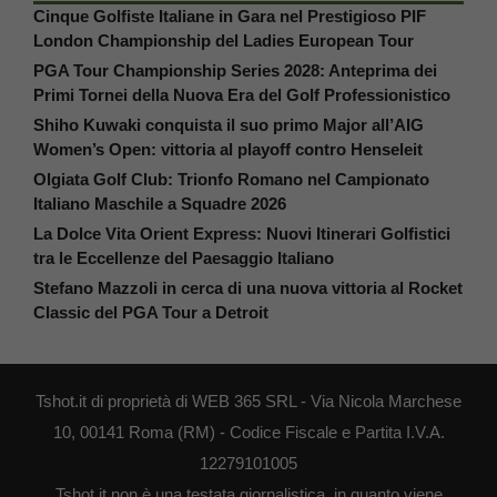
Cinque Golfiste Italiane in Gara nel Prestigioso PIF
London Championship del Ladies European Tour
PGA Tour Championship Series 2028: Anteprima dei
Primi Tornei della Nuova Era del Golf Professionistico
Shiho Kuwaki conquista il suo primo Major all’AIG
Women’s Open: vittoria al playoff contro Henseleit
Olgiata Golf Club: Trionfo Romano nel Campionato
Italiano Maschile a Squadre 2026
La Dolce Vita Orient Express: Nuovi Itinerari Golfistici
tra le Eccellenze del Paesaggio Italiano
Stefano Mazzoli in cerca di una nuova vittoria al Rocket
Classic del PGA Tour a Detroit
Tshot.it di proprietà di WEB 365 SRL - Via Nicola Marchese
10, 00141 Roma (RM) - Codice Fiscale e Partita I.V.A.
12279101005
Tshot.it non è una testata giornalistica, in quanto viene