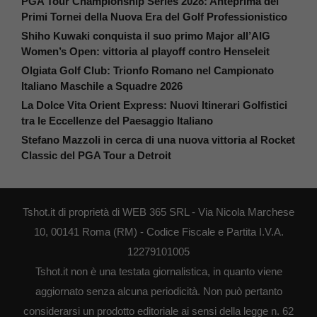
PGA Tour Championship Series 2028: Anteprima dei
Primi Tornei della Nuova Era del Golf Professionistico
Shiho Kuwaki conquista il suo primo Major all’AIG
Women’s Open: vittoria al playoff contro Henseleit
Olgiata Golf Club: Trionfo Romano nel Campionato
Italiano Maschile a Squadre 2026
La Dolce Vita Orient Express: Nuovi Itinerari Golfistici
tra le Eccellenze del Paesaggio Italiano
Stefano Mazzoli in cerca di una nuova vittoria al Rocket
Classic del PGA Tour a Detroit
Tshot.it di proprietà di WEB 365 SRL - Via Nicola Marchese
10, 00141 Roma (RM) - Codice Fiscale e Partita I.V.A.
12279101005
Tshot.it non è una testata giornalistica, in quanto viene
aggiornato senza alcuna periodicità. Non può pertanto
considerarsi un prodotto editoriale ai sensi della legge n. 62