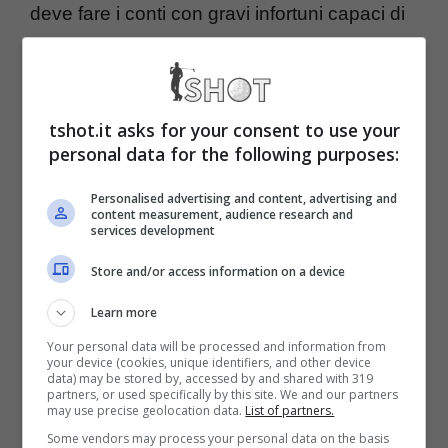
deve fare i conti con gravi infortuni capaci di
mettere a dura prova un fisico eccezionale
ma chiaramente un po’ logoro. Djokovic è
dunque l’unico che ancora si mantiene ad
tshot.it asks for your consent to use your
personal data for the following purposes:
altissimi livelli.
Personalised advertising and content, advertising and
content measurement, audience research and
Anche lui in realtà inizia a perdere qualche
services development
colpo di troppo, come si è visto ai recenti
Store and/or access information on a device
Australian Open in cui ha ceduto in
Learn more
semifinale contro
Jannik Sinner
. Ma a
Your personal data will be processed and information from
your device (cookies, unique identifiers, and other device
quanto pare il momento del ritiro per il serbo
data) may be stored by, accessed by and shared with 319
partners, or used specifically by this site. We and our partners
è ancora molto lontano.
may use precise geolocation data.
List of partners.
Some vendors may process your personal data on the basis