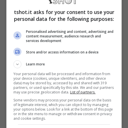
scuderia di
Woking
vengono forniti proprio
tshot.it asks for your consent to use your
dalla
Mercedes
non si può certo dormire
personal data for the following purposes:
sonni tranquilli.
Personalised advertising and content, advertising and
content measurement, audience research and
services development
Per il prossimo anno, con la partenza di
Store and/or access information on a device
Lewis Hamilton
in direzione
Ferrari
le
Learn more
prospettive non sono rosee e anche la
Your personal data will be processed and information from
promozione di un giovane come
Kimi
your device (cookies, unique identifiers, and other device
data) may be stored by, accessed by and shared with 319
Antonelli
potrebbe lasciar intendere che non
partners, or used specifically by this site. We and our partners
may use precise geolocation data.
List of partners.
ci sia tutta questa ambizione per tornare
Some vendors may process your personal data on the basis
of legitimate interest, which you can object to by managing
subito al successo.
your options below. Look for a link at the bottom of this page
or in the site menu to manage or withdraw consent in privacy
and cookie settings.
Lewis Hamilton e Mercedes,