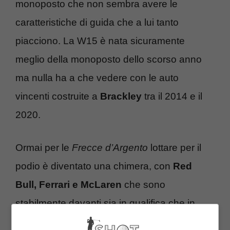
monoposto che non sembra avere le
caratteristiche di guida che a lui tanto
piacciono. La W15 è nata sicuramente
meglio della monoposto dello scorso anno
ma nulla ha a che vedere con le auto
vincenti costruite a
Brackley
tra il 2014 e il
2020.
Ormai per le
Frecce d’Argento
lottare per il
podio è diventato una chimera, con
Red
Bull, Ferrari e McLaren
che sono
stabilmente davanti sia in qualifica che in
gara. Considerando che i motori alla