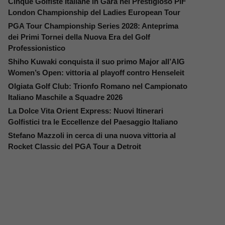
Cinque Golfiste Italiane in Gara nel Prestigioso PIF
London Championship del Ladies European Tour
PGA Tour Championship Series 2028: Anteprima
dei Primi Tornei della Nuova Era del Golf
Professionistico
Shiho Kuwaki conquista il suo primo Major all’AIG
Women’s Open: vittoria al playoff contro Henseleit
Olgiata Golf Club: Trionfo Romano nel Campionato
Italiano Maschile a Squadre 2026
La Dolce Vita Orient Express: Nuovi Itinerari
Golfistici tra le Eccellenze del Paesaggio Italiano
Stefano Mazzoli in cerca di una nuova vittoria al
Rocket Classic del PGA Tour a Detroit