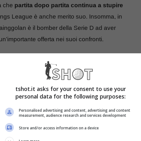
ta che
partita dopo partita continua a stupire
la Kings League è anche merito suo. Insomma, in
inggolan è il bomber della Serie D ad aver
un’importante offerta nei suoi confronti.
tta, svelato dove giocherà
gna, noto come Blur, decise di chiamare in
tshot.it asks for your consent to use your
sione simile da parte sua. Di questo e di altro
personal data for the following purposes:
in diretta su
Twitch
ai microfoni di
TV Play
. Lì il
Personalised advertising and content, advertising and content
parlato anche di futuro in Italia
e di quello che
measurement, audience research and services development
Store and/or access information on a device