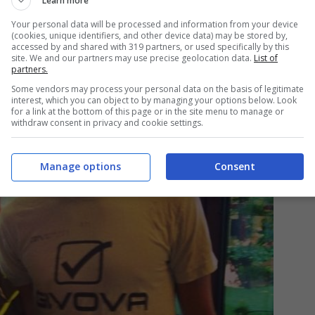
Learn more
Your personal data will be processed and information from your device
(cookies, unique identifiers, and other device data) may be stored by,
accessed by and shared with 319 partners, or used specifically by this
site. We and our partners may use precise geolocation data.
List of
partners.
Some vendors may process your personal data on the basis of legitimate
interest, which you can object to by managing your options below. Look
for a link at the bottom of this page or in the site menu to manage or
withdraw consent in privacy and cookie settings.
Manage options
Consent