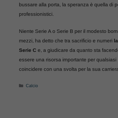
bussare alla porta, la speranza è quella di po
professionistici.
Niente Serie A o Serie B per il modesto bo
mezzi, ha detto che tra sacrificio e numeri
l
Serie C
e, a giudicare da quanto sta facen
essere una risorsa importante per qualsias
coincidere con una svolta per la sua carriera.
Categorie
Calcio