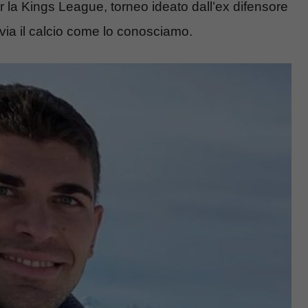
er la Kings League, torneo ideato dall’ex difensore
via il calcio come lo conosciamo.