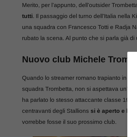
Merito, per l’appunto, dell’outsider Trombet
tutti
. Il passaggio del turno dell’Italia nel
una squadra con Francesco Totti e Radja Na
rubato la scena. Al punto che si parla già di 
Nuovo club Michele Trombe
Quando lo streamer romano trapianto in Spa
squadra Trombetta, non si aspettava un’esplo
ha parlato lo stesso attaccante classe 1994 
centravanti degli Stallions
si è aperto e ha 
vorrebbe fosse il suo prossimo club.