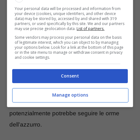
nuovo Sinner: decisione
Your personal data will be processed and information from
your device (cookies, unique identifiers, and other device
data) may be stored by, accessed by and shared with 319
clamorosa, cosa è
partners, or used specifically by this site. We and our partners
may use precise geolocation data.
List of partners.
successo
Some vendors may process your personal data on the basis
of legitimate interest, which you can object to by managing
your options below. Look for a link at the bottom of this page
or in the site menu to manage or withdraw consent in privacy
In attesa di scoprire se il vero Sinner ce la
and cookie settings.
farà o meno a scendere in campo nell’Open
Consent
francese, a farsi da parte è stato quel
Joao
Fonseca
, classe 2006, da molti individuato
Manage options
come il tennista della
next generation
che
potenzialmente potrebbe seguire le orme
dell’azzurro.