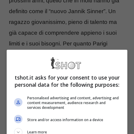
prossimi anni, quello che in molti hanno già
definito come il “nuovo Jannik Sinner”. Un
ragazzo giovanissimo, pieno di talento ma
già capace di comprendere appieno i suoi
limiti e i suoi bisogni. Per quanto Parigi
rimanga un appuntamento ricco di fascino,
ha preferito farne a meno, con una
motivazione sicuramente valida, ma che ha
tshot.it asks for your consent to use your
personal data for the following purposes:
lasciato senza parole non solo molti
appassionati,
ma anche gli stessi
Personalised advertising and content, advertising and
content measurement, audience research and
services development
organizzatori
.
Store and/or access information on a device
Niente Roland Garros per il
Learn more