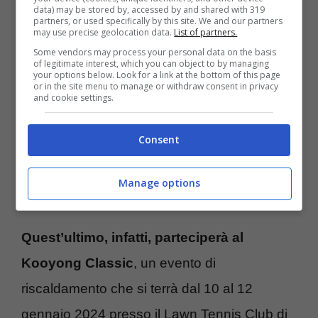
D’altronde, un match – seppur non ufficiale –
data) may be stored by, accessed by and shared with 319
partners, or used specifically by this site. We and our partners
may use precise geolocation data.
List of partners.
avrebbe richiesto uno sforzo fisico maggiore
Some vendors may process your personal data on the basis
aumentando il rischio di infortuni. Meglio
of legitimate interest, which you can object to by managing
your options below. Look for a link at the bottom of this page
procedere con cautela, anche perché manca
or in the site menu to manage or withdraw consent in privacy
and cookie settings.
pochissimo al rientro in campo di Sinner.
Consent
Sinner presente al Kooyong
Manage options
Classic: ecco i partecipanti
Quest’ultimo, infatti, parteciperà al
Kooyong Classic
, un evento di
riscaldamento che si terrà dal 10 al 12
gennaio 2024 presso il Lawn Tennis Club di