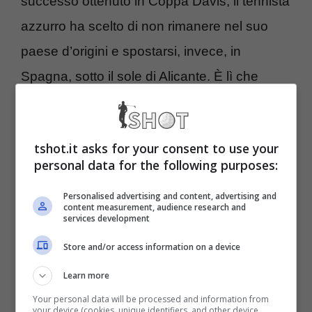
successo ottenuto in Coppa Davis, il tennista
azzurro ha scelto di non rimanere nel suo
paese d’origini e spostarsi, invece, in
Spagna, sotto il sole di Alicante.
È lì che
Sinner sta preparando intensamente il 2024,
un programma in cui è stato inserita pure una
tshot.it asks for your consent to use your
sessione d’allenamento insieme a
Carlos
personal data for the following purposes:
Alcaraz
.
Personalised advertising and content, advertising and
content measurement, audience research and
services development
In un primo momento, in realtà, si pensava
che i diretti interessati avrebbero giocato
Store and/or access information on a device
un’amichevole, ma poi la
Ferrero Tennis
Learn more
Academy
di Villena ha tolto ogni dubbio.
Your personal data will be processed and information from
your device (cookies, unique identifiers, and other device