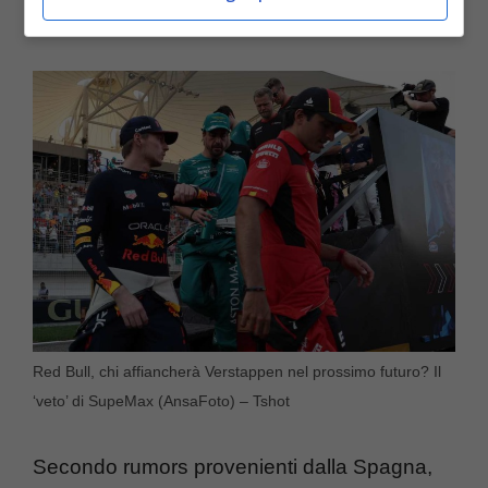
particolarmente determinate voci
.
Red Bull, chi affiancherà Verstappen nel prossimo futuro? Il
‘veto’ di SupeMax (AnsaFoto) – Tshot
Secondo rumors provenienti dalla Spagna,