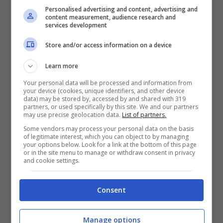
Personalised advertising and content, advertising and
In tale contesto, sono svariati i nomi accostati
content measurement, audience research and
services development
alla Red Bull in ottica 2025. Tra i più
Store and/or access information on a device
autorevoli vi sono quelli di
Fernando
Learn more
Alonso
, anch’egli in scadenza con l’Aston
Your personal data will be processed and information from
Martin, e di
Carlos Sainz
, che presto rimarrà
your device (cookies, unique identifiers, and other device
data) may be stored by, accessed by and shared with 319
senza un sedile complice l’arrivo in Ferrari di
partners, or used specifically by this site. We and our partners
may use precise geolocation data.
List of partners.
Lewis Hamilton. Entrambi, sempre stando
Some vendors may process your personal data on the basis
of legitimate interest, which you can object to by managing
alle indiscrezioni, avrebbero già avuto dei
your options below. Look for a link at the bottom of this page
or in the site menu to manage or withdraw consent in privacy
contatti con i vertici delle “Lattine” e
and cookie settings.
rappresenterebbero una spalla di altissimo
Consent
livello per Verstappen. Quest’ultimo, però,
sembrerebbe
non aver gradito
Manage options