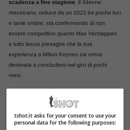
scadenza a fine stagione
. Il 34enne
messicano, reduce da un 2023 tra poche luci
e tante ombre, sta confermando di non
essere competitivo quanto Max Verstappen
e tutto lascia presagire che la sua
esperienza a Milton Keynes sia ormai
destinata a concludersi nel giro di pochi
mesi.
Red Bull, riflessioni sulla
line up del futuro: Max
tshot.it asks for your consent to use your
Verstappen dice la sua
personal data for the following purposes: